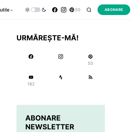
utile
50
ABONARE
URMĂREȘTE-MĂ!
50
182
ABONARE
NEWSLETTER