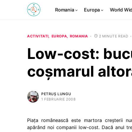
Romania
Europa
World Wi
ACTIVITATI
EUROPA
ROMANIA
2 MINUTE READ
Low-cost: bucu
coşmarul altor
PETRUȘ LUNGU
1 FEBRUARIE 2008
Piaţa românească este martora creşterii nu
apărând noi companii low-cost. Dacă anul tr