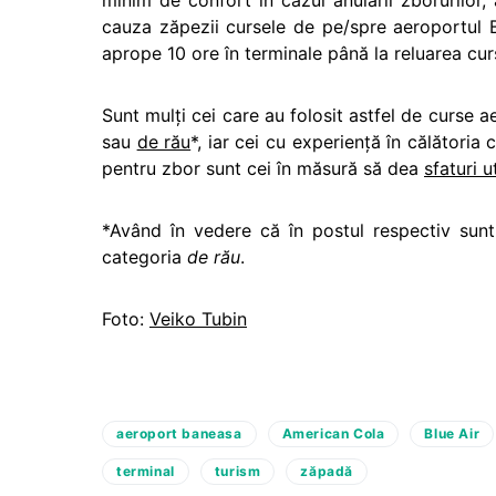
minim de confort în cazul anulării zborurilor,
cauza zăpezii cursele de pe/spre aeroportul B
aprope 10 ore în terminale până la reluarea cur
Sunt mulţi cei care au folosit astfel de curse a
sau
de rău
*, iar cei cu experienţă în călătoria
pentru zbor sunt cei în măsură să dea
sfaturi u
*Având în vedere că în postul respectiv sunt
categoria
de rău
.
Foto:
Veiko Tubin
aeroport baneasa
American Cola
Blue Air
terminal
turism
zăpadă