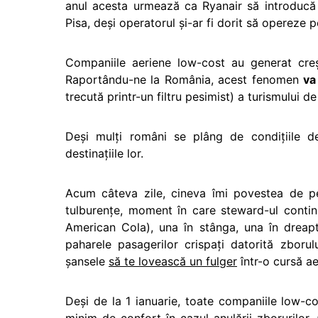
anul acesta urmează ca Ryanair să introducă 
Pisa, deşi operatorul şi-ar fi dorit să opereze
Companiile aeriene low-cost au generat creşte
Raportându-ne la România, acest fenomen
va
trecută printr-un filtru pesimist) a turismului d
Deşi mulţi români se plâng de condiţiile d
destinaţiile lor.
Acum câteva zile, cineva îmi povestea de per
tulburenţe, moment în care steward-ul contin
American Cola), una în stânga, una în dreapt
paharele pasagerilor crispaţi datorită zbor
şansele
să te lovească un fulger
într-o cursă a
Deşi de la 1 ianuarie, toate companiile low-c