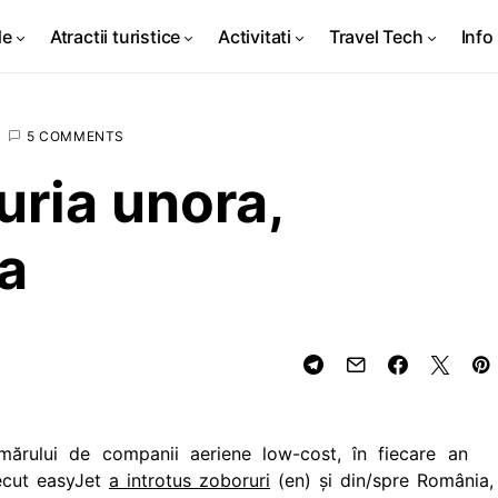
de
Atractii turistice
Activitati
Travel Tech
Info 
5 COMMENTS
ria unora,
a
mărului de companii aeriene low-cost, în fiecare an
ecut easyJet
a introtus zoboruri
(en) şi din/spre România,