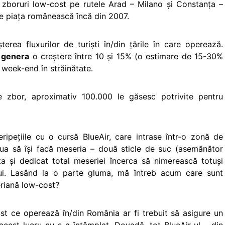
zboruri low-cost pe rutele Arad – Milano şi Constanţa –
 pe piaţa românească încă din 2007.
rea fluxurilor de turişti în/din ţările în care operează.
 genera
o creştere între 10 şi 15% (o estimare de 15-30%
e week-end în străinătate.
e zbor, aproximativ 100.000 le găsesc potrivite pentru
ipeţiile cu o cursă BlueAir, care intrase într-o zonă de
ua să îşi facă meseria – două sticle de suc (asemănător
a şi dedicat total meseriei încerca să nimerească totuşi
ului. Lasând la o parte gluma, mă întreb acum care sunt
eriană low-cost?
ost ce operează în/din România ar fi trebuit să asigure un