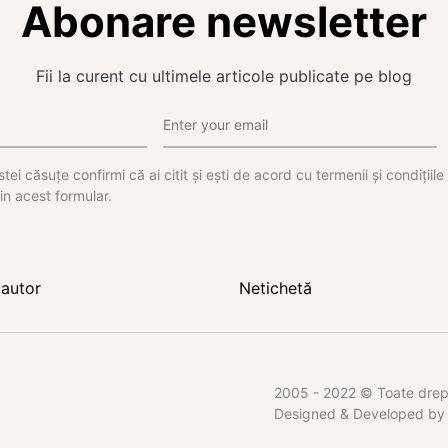
Abonare newsletter
Fii la curent cu ultimele articole publicate pe blog
tei căsuțe confirmi că ai citit și ești de acord cu termenii și condițiil
in acest formular.
autor
Netichetă
2005 - 2022 © Toate dreptu
Designed & Developed b