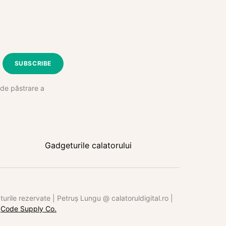
SUBSCRIBE
e de păstrare a
Gadgeturile calatorului
rile rezervate | Petruș Lungu @ calatoruldigital.ro |
y
Code Supply Co.