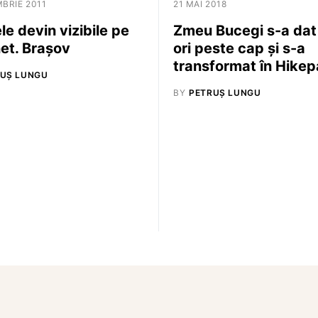
BRIE 2011
21 MAI 2018
le devin vizibile pe
Zmeu Bucegi s-a dat
net. Braşov
ori peste cap și s-a
transformat în Hike
UȘ LUNGU
BY
PETRUȘ LUNGU