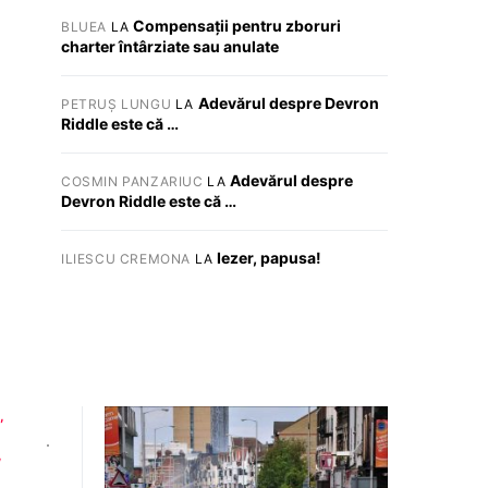
Compensații pentru zboruri
BLUEA
LA
charter întârziate sau anulate
Adevărul despre Devron
PETRUȘ LUNGU
LA
Riddle este că …
Adevărul despre
COSMIN PANZARIUC
LA
Devron Riddle este că …
Iezer, papusa!
ILIESCU CREMONA
LA
D