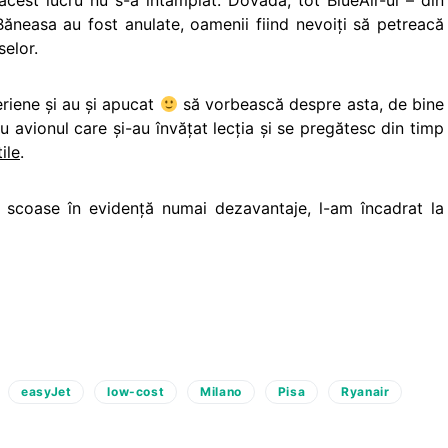
 acest lucru nu s-a întâmplat. Dovadă, tot BlueAir-ul – din
ăneasa au fost anulate, oamenii fiind nevoiţi să petreacă
selor.
eriene şi au şi apucat
să vorbească despre asta, de bine
 cu avionul care şi-au învăţat lecţia şi se pregătesc din timp
tile
.
 scoase în evidenţă numai dezavantaje, l-am încadrat la
easyJet
low-cost
Milano
Pisa
Ryanair