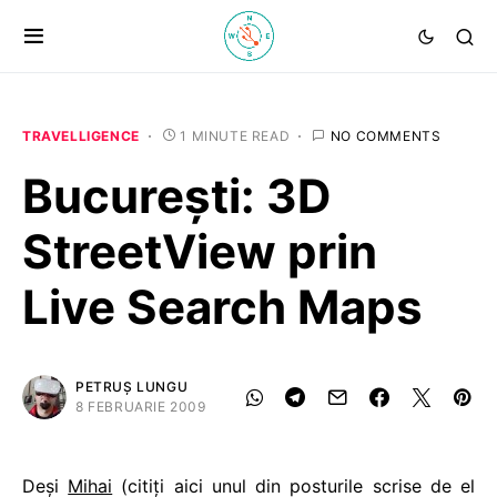
TRAVELLIGENCE
1 MINUTE READ
NO COMMENTS
Bucureşti: 3D
StreetView prin
Live Search Maps
PETRUȘ LUNGU
8 FEBRUARIE 2009
Deşi
Mihai
(citiţi aici unul din posturile scrise de el