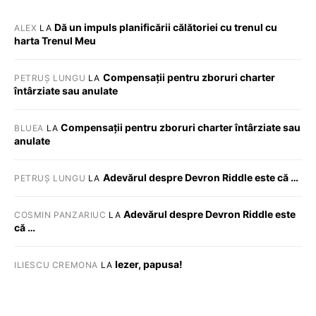
Dă un impuls planificării călătoriei cu trenul cu
ALEX
LA
harta Trenul Meu
Compensații pentru zboruri charter
PETRUȘ LUNGU
LA
întârziate sau anulate
Compensații pentru zboruri charter întârziate sau
BLUEA
LA
anulate
Adevărul despre Devron Riddle este că …
PETRUȘ LUNGU
LA
Adevărul despre Devron Riddle este
COSMIN PANZARIUC
LA
că …
Iezer, papusa!
ILIESCU CREMONA
LA