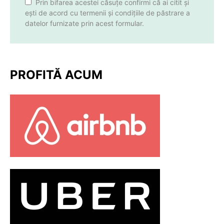
Prin bifarea acestei căsuțe confirmi că ai citit și
ești de acord cu termenii și condițiile de păstrare a
datelor furnizate prin acest formular.
PROFITĂ ACUM