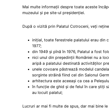
Mai multe informații despre toate aceste încăpe
muzeului și pe site-ul preșidenției.
După o vizită prin Palatul Cotroceni, veți reține
inițial, toate ferestrele palatului erau din 
1977;
din 1949 şi pînă în 1976, Palatul a fost folo
nici unul din președinții României nu a loc
aripă a palatului destinată activităților pre
unele covoare păstrează modelul candelabr
sorginte străină fiind cel din Salonul Ger
arhitectura este aceeași ca cea a Peleșulu
în funcție de ghid și de felul în care știți
au locuit palatul;
Lucruri ar mai fi multe de spus, dar mai bine le 