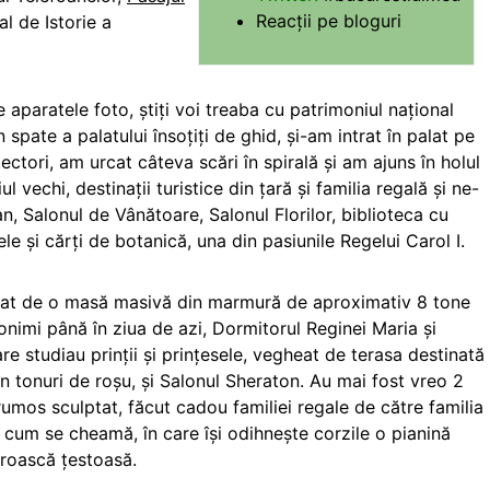
Reacții pe bloguri
l de Istorie a
aparatele foto, știți voi treaba cu patrimoniul național
spate a palatului însoțiți de ghid, și-am intrat în palat pe
ectori, am urcat câteva scări în spirală și am ajuns în holul
 vechi, destinații turistice din țară și familia regală și ne-
 Salonul de Vânătoare, Salonul Florilor, biblioteca cu
e și cărți de botanică, una din pasiunile Regelui Carol I.
eat de o masă masivă din marmură de aproximativ 8 tone
onimi până în ziua de azi, Dormitorul Reginei Maria și
re studiau prinții și prințesele, vegheat de terasa destinată
 în tonuri de roșu, și Salonul Sheraton. Au mai fost vreo 2
rumos sculptat, făcut cadou familiei regale de către familia
 cum se cheamă, în care își odihnește corzile o pianină
broască țestoasă.