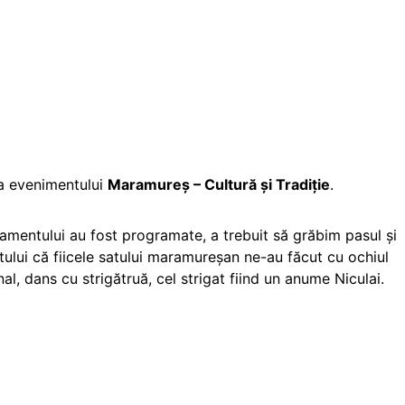
ia evenimentului
Maramureş – Cultură şi Tradiţie
.
rlamentului au fost programate, a trebuit să grăbim pasul și
tului că fiicele satului maramureșan ne-au făcut cu ochiul
al, dans cu strigătruă, cel strigat fiind un anume Niculai.