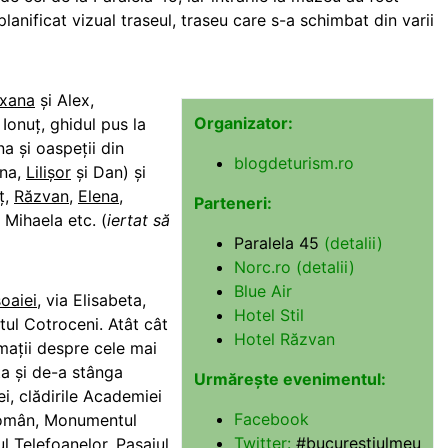
planificat vizual traseul, traseu care s-a schimbat din varii
xana
şi Alex,
Organizator:
Ionuț, ghidul pus la
na şi oaspeţii din
blogdeturism.ro
ona,
Lilişor
şi Dan) şi
ț,
Răzvan
,
Elena
,
Parteneri:
, Mihaela etc. (
iertat să
Paralela 45
(detalii)
Norc.ro (detalii)
Blue Air
oaiei
, via Elisabeta,
Hotel Stil
atul Cotroceni. Atât cât
Hotel Răzvan
mații despre cele mai
a și de-a stânga
Urmărește evenimentul:
tei, clădirile Academiei
Facebook
Român, Monumentul
Twitter:
#bucurestiulmeu
ul Telefoanelor,
Pasajul