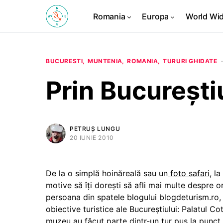
Romania
Europa
World Wi
BUCURESTI
MUNTENIA
ROMANIA
TURURI GHIDATE
Prin București
PETRUȘ LUNGU
20 IUNIE 2010
De la o simplă hoinăreală sau un
foto safari
, l
motive să îţi doreşti să afli mai multe despre o
persoana din spatele blogului blogdeturism.ro, 
obiective turistice ale Bucureştiului: Palatul Co
muzeu au făcut parte dintr-un tur pus la punct d