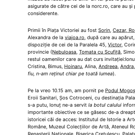
asigurate de către cei de la norc.ro, care au şi 
considerente.
Primii în Piaţa Victoriei au fost
Sorin
,
Cezar
,
Ro
Alexandra de la
viajoa.ro
, după care au apărut, 
dispoziție de cei de la Paralela 45,
Victor
, Cori
provincie (
Nebuloasa
,
Tomata cu Scufiţă
, Sim
restul oamenilor care au dat curs invitaţiei:Ionu
Cristina, Bimus,
Hoinaru
, Alina,
Andreea
,
Andra
fiu, n-am reținut chiar pe toată lumea
).
Pe la vreo 10.15 am, am pornit pe
Podul Mogoș
Eroii Sanitari, Şos Cotroceni, cu destinația Pal
s-a putu, Ionuț ne-a servit
la botul calului
infor
importante obiective ce se găsesc de-a dreapt
istoricei căi de acces: Institutul de Istorie a Ar
Române, Muzeul Colecțiilor de Artă, Ateneul 
Renașterii Naționale, Biserica Crețulescu, Palat