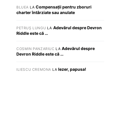
Compensații pentru zboruri
BLUEA
LA
charter întârziate sau anulate
Adevărul despre Devron
PETRUȘ LUNGU
LA
Riddle este că …
Adevărul despre
COSMIN PANZARIUC
LA
Devron Riddle este că …
Iezer, papusa!
ILIESCU CREMONA
LA