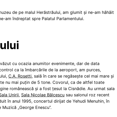
 muzeu de pe malul Herăstrăului, am glumit și ne-am hâhâit
l ne-am îndreptat spre Palatul Parlamentului.
ului
m văzut cu ocazia anumitor evenimente, dar de data
ontrol ca la îmbarcările de la aeroport, am purces,
ului,
C.A. Rosetti
, sală în care se regăsește cel mai mare și
e nu mai puțin de 5 tone. Covorul, ca de altfel toate
igine românească și a fost țesut la Cisnădie. Au urmat sala
Sala Unirii
,
Sala Nicolae Bălcescu
sau salonul roz recent
duit în anul 1995, concertul dirijat de Yehudi Menuhin, în
 de Muzică „George Enescu”.