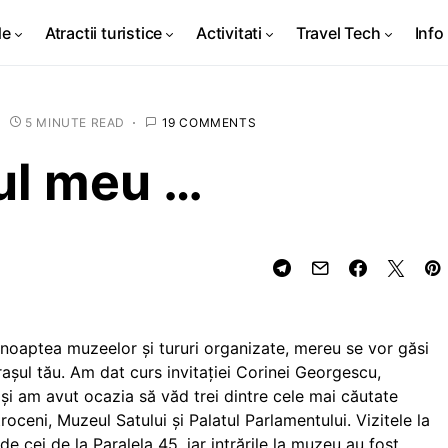
de
Atractii turistice
Activitati
Travel Tech
Info 
5 MINUTE READ
19 COMMENTS
ul meu …
a noaptea muzeelor și tururi organizate, mereu se vor găsi
raşul tău. Am dat curs invitaţiei Corinei Georgescu,
şi am avut ocazia să văd trei dintre cele mai căutate
troceni, Muzeul Satului şi Palatul Parlamentului. Vizitele la
e cei de la Paralela 45, iar intrările la muzeu au fost