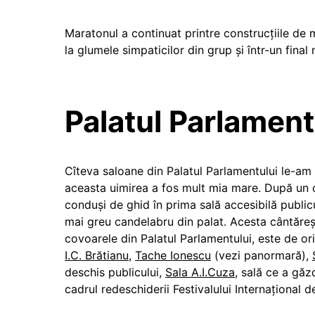
Maratonul a continuat printre construcțiile de
la glumele simpaticilor din grup și într-un fina
Palatul Parlament
Cîteva saloane din Palatul Parlamentului le-a
aceasta uimirea a fos mult mia mare. După un c
conduși de ghid în prima sală accesibilă public
mai greu candelabru din palat. Acesta cântăreșt
covoarele din Palatul Parlamentului, este de or
I.C. Brătianu
,
Tache Ionescu
(vezi panormară),
deschis publicului,
Sala A.I.Cuza
, sală ce a găz
cadrul redeschiderii Festivalului Internaţional