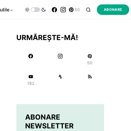
utile
50
ABONARE
URMĂREȘTE-MĂ!
50
182
ABONARE
NEWSLETTER