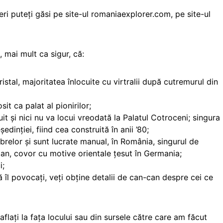
ri puteți găsi pe site-ul romaniaexplorer.com, pe site-ul
, mai mult ca sigur, că:
cristal, majoritatea înlocuite cu virtralii după cutremurul din
sit ca palat al pionirilor;
uit și nici nu va locui vreodată la Palatul Cotroceni; singura
ședinției, fiind cea construită în anii ’80;
elor și sunt lucrate manual, în România, singurul de
man, covor cu motive orientale țesut în Germania;
i;
 să îl povocați, veți obține detalii de can-can despre cei ce
aflați la fața locului sau din sursele către care am făcut