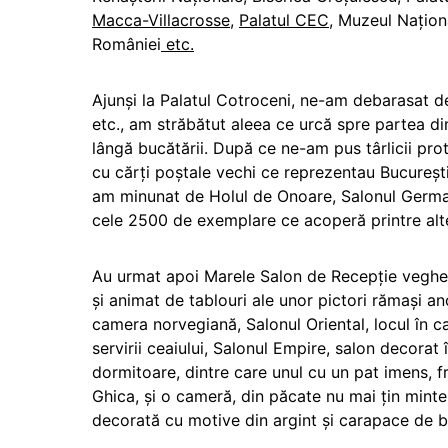
Macca-Villacrosse
,
Palatul CEC
, Muzeul Naționa
României
etc.
Ajunși la Palatul Cotroceni, ne-am debarasat de 
etc., am străbătut aleea ce urcă spre partea din 
lângă bucătării. După ce ne-am pus târlicii prot
cu cărți poștale vechi ce reprezentau Bucureștiul
am minunat de Holul de Onoare, Salonul German,
cele 2500 de exemplare ce acoperă printre altel
Au urmat apoi Marele Salon de Recepție vegh
și animat de tablouri ale unor pictori rămași an
camera norvegiană, Salonul Oriental, locul în ca
servirii ceaiului, Salonul Empire, salon decorat
dormitoare, dintre care unul cu un pat imens, f
Ghica, și o cameră, din păcate nu mai țin minte
decorată cu motive din argint și carapace de 