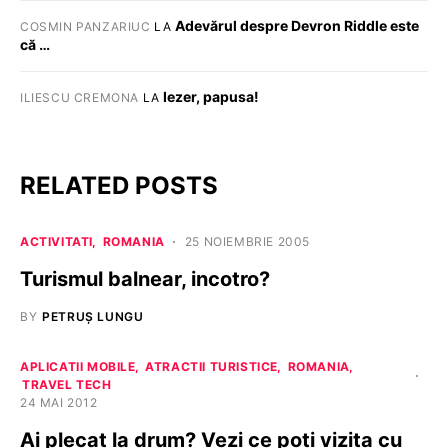
Adevărul despre Devron Riddle este
COSMIN PANZARIUC
LA
că …
Iezer, papusa!
ILIESCU CREMONA
LA
RELATED POSTS
ACTIVITATI
ROMANIA
25 NOIEMBRIE 2005
Turismul balnear, incotro?
BY
PETRUȘ LUNGU
APLICATII MOBILE
ATRACTII TURISTICE
ROMANIA
TRAVEL TECH
24 MAI 2012
Ai plecat la drum? Vezi ce poţi vizita cu