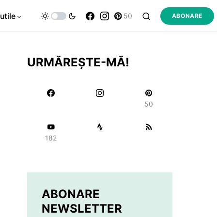
utile
50
ABONARE
URMĂREȘTE-MĂ!
50
182
ABONARE
NEWSLETTER