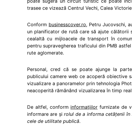
poate sugera un circuit turistic ce poate in
trasee ce vizează Centrul Vechi, Calea Victoriei
Conform
businesscover.ro
, Petru Jucovschi, a
un planificator de rută care să ajute călătorii 
cealaltă cu mijloacele de transport în comun
pentru supravegherea traficului din PMB astfel 
rute aglomerate.
Personal, cred că se poate ajunge la partene
publicului camere web ce acoperă obiective sau
vizualizare a panoramelor prin tehnologia Pho
neacoperită rămânând vizualizarea în timp real
De altfel, conform
informaţiilor
furnizate de v
informare are şi
rolul de a informa cetăţenii în
cele de utilitate publică
.