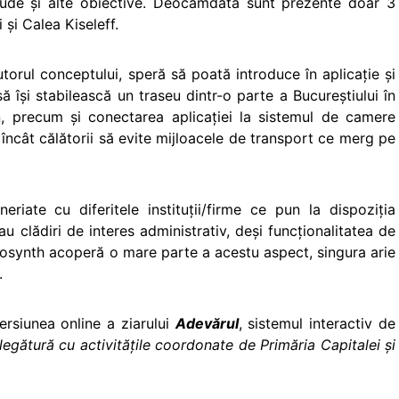
clude şi alte obiective. Deocamdată sunt prezente doar 3
 şi Calea Kiseleff.
utorul conceptului, speră să poată introduce în aplicaţie şi
să îşi stabilească un traseu dintr-o parte a Bucureştiului în
, precum şi conectarea aplicaţiei la sistemul de camere
încât călătorii să evite mijloacele de transport ce merg pe
riate cu diferitele instituţii/firme ce pun la dispoziţia
 clădiri de interes administrativ, deşi funcţionalitatea de
tosynth acoperă o mare parte a acestu aspect, singura arie
.
ersiunea online a ziarului
Adevărul
, sistemul interactiv de
 legătură cu activităţile coordonate de Primăria Capitalei şi