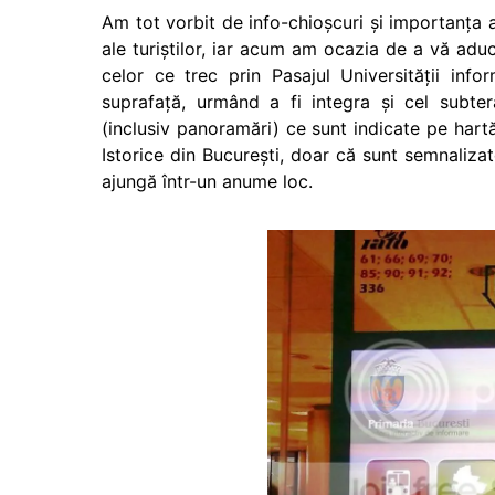
Am tot vorbit de info-chioşcuri şi importanţa 
ale turiştilor, iar acum am ocazia de a vă aduc
celor ce trec prin Pasajul Universităţii in
suprafaţă, urmând a fi integra şi cel subtera
(inclusiv panoramări) ce sunt indicate pe hart
Istorice din Bucureşti, doar că sunt semnalizat
ajungă într-un anume loc.