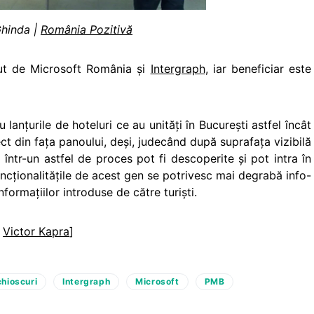
Ghinda |
România Pozitivă
put de Microsoft România şi
Intergraph
, iar beneficiar este
u lanţurile de hoteluri ce au unităţi în Bucureşti astfel încât
ect din faţa panoului, deşi, judecând după suprafaţa vizibilă
i într-un astfel de proces pot fi descoperite şi pot intra în
ncţionalităţile de acest gen se potrivesc mai degrabă info-
nformaţiilor introduse de către turişti.
a
Victor Kapra
]
chioscuri
Intergraph
Microsoft
PMB