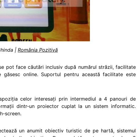
Ghinda |
România Pozitivă
 pot face căutări inclusiv după numărul străzii, facilitate
se găsesc online. Suportul pentru această facilitate este
spoziţia celor interesaţi prin intermediul a 4 panouri de
ormaţii dintr-un proiector cuplat la un sistem informatic.
ch-screen.
ectează un anumit obiectiv turistic de pe hartă, sistemul