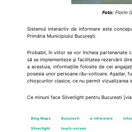
Foto:
Florin 
Sistemul interactiv de informare este conce
Primăria Municipiului Bucureşti.
Probabil, în viitor se vor încheia parteneriate c
să se implementeze şi facilitatea rezervării dir
a acestuia, informaţiile folosite de cei angajaţ
posesia unor persoane rău-voitoare. Aşadar, fu
chioşcurilor clasice, ce nu permit vizualizarea i
Ce minuni face Silverlight pentru Bucuresti [vi
Bing Maps
Bucuresti
e-Informare
info
Silverlight
touch-screen