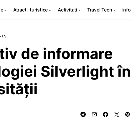
de
Atractii turistice
Activitati
Travel Tech
Info 
NTS
tiv de informare
giei Silverlight în
ităţii