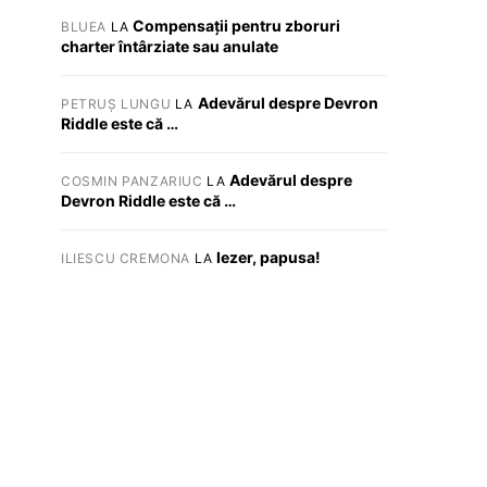
Compensații pentru zboruri
BLUEA
LA
charter întârziate sau anulate
Adevărul despre Devron
PETRUȘ LUNGU
LA
Riddle este că …
Adevărul despre
COSMIN PANZARIUC
LA
Devron Riddle este că …
Iezer, papusa!
ILIESCU CREMONA
LA