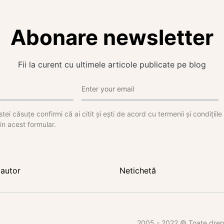
Abonare newsletter
Fii la curent cu ultimele articole publicate pe blog
tei căsuțe confirmi că ai citit și ești de acord cu termenii și condițiil
in acest formular.
autor
Netichetă
2005 - 2022 © Toate dreptu