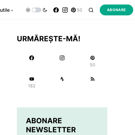
utile
50
ABONARE
URMĂREȘTE-MĂ!
50
182
ABONARE
NEWSLETTER