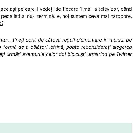
acelaşi pe care-l vedeţi de fiecare 1 mai la televizor, când
pedalişti şi nu-l termină. e, noi suntem ceva mai hardcore.
o
]
nturi, ţineţi cont de
câteva reguli elementare
în mersul pe
o formă de a călători ieftină, poate reconsideraţi alegerea
eţi urmări aventurile celor doi biciclişti urmărind pe Twitter