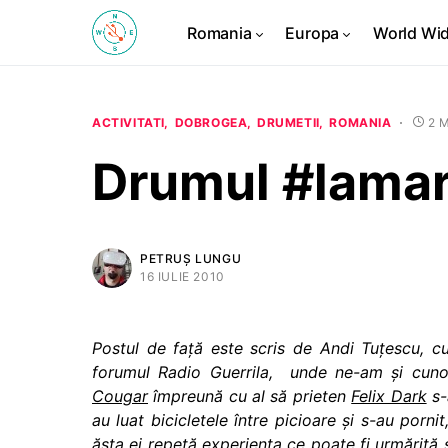
Romania
Europa
World Wi
ACTIVITATI
DOBROGEA
DRUMETII
ROMANIA
2 
Drumul #lamar
PETRUȘ LUNGU
16 IULIE 2010
Postul de faţă este scris de Andi Tuţescu, 
forumul Radio Guerrila, unde ne-am şi cunos
Cougar
împreună cu al să prieten
Felix Dark
s-
au luat bicicletele între picioare şi s-au por
ăsta ei repetă experienţa ce poate fi urmărită ş