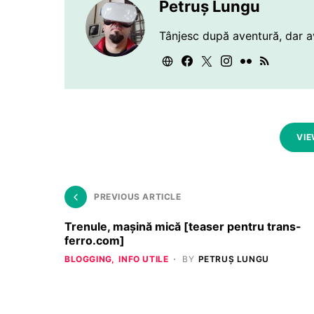
Petruș Lungu
Tânjesc după aventură, dar a
VIE
PREVIOUS ARTICLE
Trenule, mașină mică [teaser pentru trans-
ferro.com]
BLOGGING
INFO UTILE
BY
PETRUȘ LUNGU