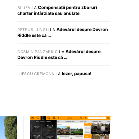
Compensații pentru zboruri
BLUEA
LA
charter întârziate sau anulate
Adevărul despre Devron
PETRUȘ LUNGU
LA
Riddle este că …
Adevărul despre
COSMIN PANZARIUC
LA
Devron Riddle este că …
Iezer, papusa!
ILIESCU CREMONA
LA