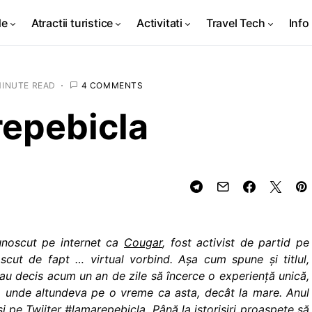
de
Atractii turistice
Activitati
Travel Tech
Info 
MINUTE READ
4 COMMENTS
epebicla
cunoscut pe internet ca
Cougar
, fost activist de partid pe
cut de fapt … virtual vorbind. Aşa cum spune şi titlul,
au decis acum un an de zile să încerce o experienţă unică,
nit, unde altundeva pe o vreme ca asta, decât la mare. Anul
i pe Twiiter #lamarepebicla. Până la istorisiri proaspete să