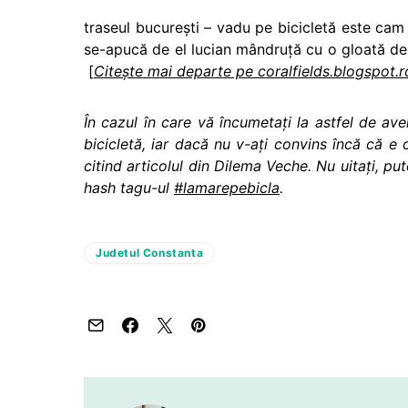
traseul bucureşti – vadu pe bicicletă este cam 
se-apucă de el lucian mândruţă cu o gloată de 
[
Citește mai departe pe coralfields.blogspot.r
În cazul în care vă încumetaţi la astfel de ave
bicicletă, iar dacă nu v-aţi convins încă că e 
citind articolul din Dilema Veche. Nu uitaţi, put
hash tagu-ul
#lamarepebicla
.
Judetul Constanta