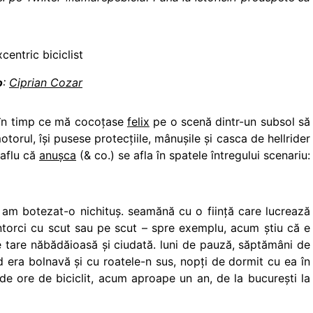
o
:
Ciprian Cozar
 în timp ce mă cocoţase
felix
pe o scenă dintr-un subsol să
otorul, îşi pusese protecţiile, mânuşile şi casca de hellrider
 aflu că
anuşca
(& co.) se afla în spatele întregului scenariu:
, am botezat-o nichituş. seamănă cu o fiinţă care lucrează
-ntorci cu scut sau pe scut – spre exemplu, acum ştiu că e
ie tare năbădăioasă şi ciudată. luni de pauză, săptămâni de
nd era bolnavă şi cu roatele-n sus, nopţi de dormit cu ea în
 de ore de biciclit, acum aproape un an, de la bucureşti la