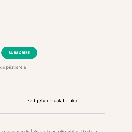
SUBSCRIBE
e de păstrare a
Gadgeturile calatorului
rile rezervate | Petruș Lungu @ calatoruldigital.ro |