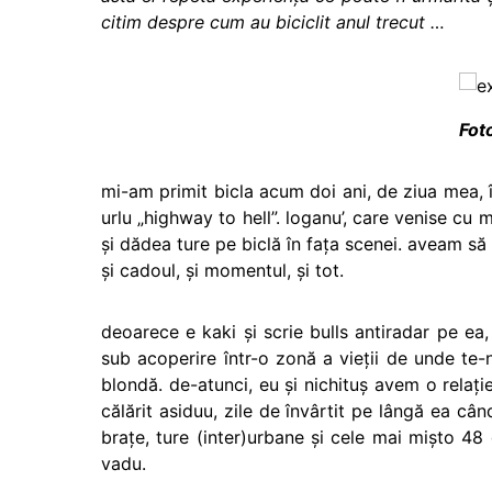
citim despre cum au biciclit anul trecut …
Fot
mi-am primit bicla acum doi ani, de ziua mea,
urlu „highway to hell”. loganu’, care venise cu m
şi dădea ture pe biclă în faţa scenei. aveam să
şi cadoul, şi momentul, şi tot.
deoarece e kaki şi scrie bulls antiradar pe ea
sub acoperire într-o zonă a vieţii de unde te
blondă. de-atunci, eu şi nichituş avem o relaţ
călărit asiduu, zile de învârtit pe lângă ea câ
braţe, ture (inter)urbane şi cele mai mişto 48
vadu.