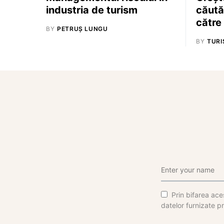
industria de turism
căută
către
BY
PETRUȘ LUNGU
BY
TURI
Prin bifarea aces
datelor furnizate pr