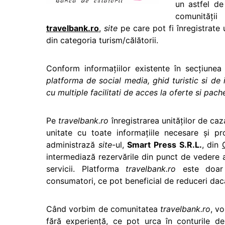
un astfel de
comunităţ
travelbank.ro
,
site
pe care pot fi înregistrate u
din categoria turism/călătorii.
Conform informaţiilor existente în secţiune
platforma de social media, ghid turistic si de 
cu multiple facilitati de acces la oferte si pach
Pe
travelbank.ro
înregistrarea unităţilor de ca
unitate cu toate informaţiile necesare şi p
administrază
site
-ul,
Smart Press S.R.L.
, din
intermediază rezervările din punct de vedere al 
servicii. Platforma
travelbank.ro
este doar u
consumatori, ce pot beneficial de reduceri dacă
Când vorbim de comunitatea
travelbank.ro
, v
fără experienţă, ce pot urca în conturile de