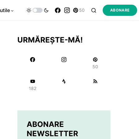
utile
50
ABONARE
URMĂREȘTE-MĂ!
50
182
ABONARE
NEWSLETTER