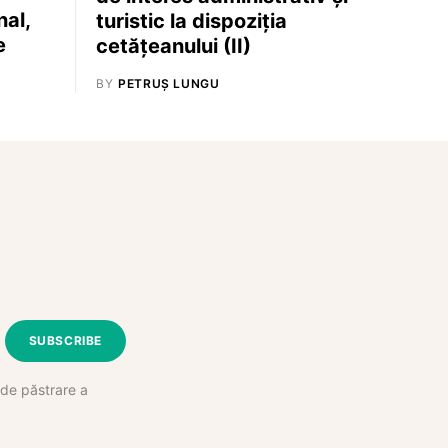
nal,
turistic la dispoziţia
e
cetăţeanului (II)
BY
PETRUȘ LUNGU
SUBSCRIBE
e de păstrare a