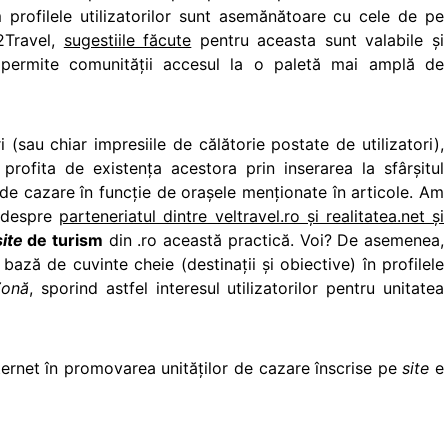
 profilele utilizatorilor sunt asemănătoare cu cele de pe
2Travel,
sugestiile făcute
pentru aceasta sunt valabile şi
 permite comunităţii accesul la o paletă mai amplă de
(sau chiar impresiile de călătorie postate de utilizatori),
rofita de existenţa acestora prin inserarea la sfârşitul
i de cazare în funcţie de oraşele menţionate în articole. Am
l despre
parteneriatul dintre veltravel.ro şi realitatea.net şi
site
de turism
din .ro această practică. Voi? De asemenea,
bază de cuvinte cheie (destinaţii şi obiective) în profilele
Zonă
, sporind astfel interesul utilizatorilor pentru unitatea
nternet în promovarea unităţilor de cazare înscrise pe
site
e