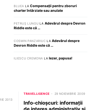
Compensații pentru zboruri
BLUEA
LA
charter întârziate sau anulate
Adevărul despre Devron
PETRUȘ LUNGU
LA
Riddle este că …
Adevărul despre
COSMIN PANZARIUC
LA
Devron Riddle este că …
Iezer, papusa!
ILIESCU CREMONA
LA
TRAVELLIGENCE
29 NOIEMBRIE 2009
IE 2013
Info-chioşcuri: informaţii
de interes administrativ şi