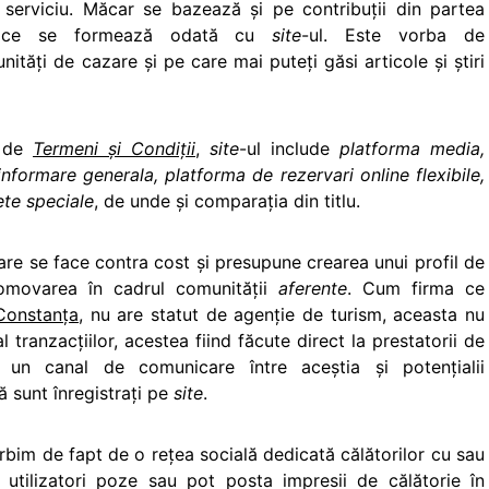
 serviciu. Măcar se bazează şi pe contribuţii din partea
ii ce se formează odată cu
site
-ul. Este vorba de
nităţi de cazare şi pe care mai puteţi găsi articole şi ştiri
a de
Termeni şi Condiţii
,
site
-ul include
platforma media,
informare generala, platforma de rezervari online flexibile,
ete speciale
, de unde şi comparaţia din titlu.
zare se face contra cost şi presupune crearea unui profil de
romovarea în cadrul comunităţii
aferente
. Cum firma ce
Constanţa
, nu are statut de agenţie de turism, aceasta nu
tranzacţiilor, acestea fiind făcute direct la prestatorii de
n canal de comunicare între aceştia şi potenţialii
 sunt înregistraţi pe
site
.
orbim de fapt de o reţea socială dedicată călătorilor cu sau
 utilizatori poze sau pot posta impresii de călătorie în