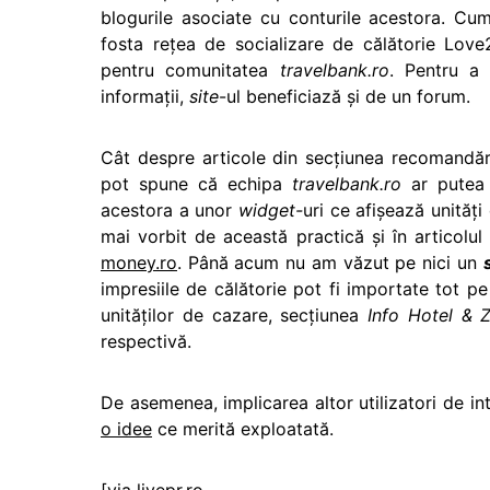
blogurile asociate cu conturile acestora. Cum
fosta reţea de socializare de călătorie Love
pentru comunitatea
travelbank.ro
. Pentru a
informaţii,
site
-ul beneficiază şi de un forum.
Cât despre articole din secţiunea recomandări 
pot spune că echipa
travelbank.ro
ar putea p
acestora a unor
widget-
uri ce afişează unităţ
mai vorbit de această practică şi în articolu
money.ro
. Până acum nu am văzut pe nici un
impresiile de călătorie pot fi importate tot pe 
unităţilor de cazare, secţiunea
Info Hotel & 
respectivă.
De asemenea, implicarea altor utilizatori de i
o idee
ce merită exploatată.