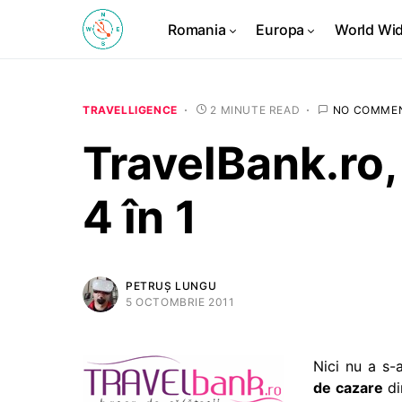
Romania
Europa
World Wi
TRAVELLIGENCE
2 MINUTE READ
NO COMME
TravelBank.ro, 
4 în 1
PETRUȘ LUNGU
5 OCTOMBRIE 2011
Nici nu a s-
de cazare
di