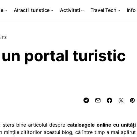
de
Atractii turistice
Activitati
Travel Tech
Info 
NTS
un portal turistic
a şters bine articolul despre
cataloagele online cu unităţi
n minţile cititorilor acestui blog, că între timp a mai apărut