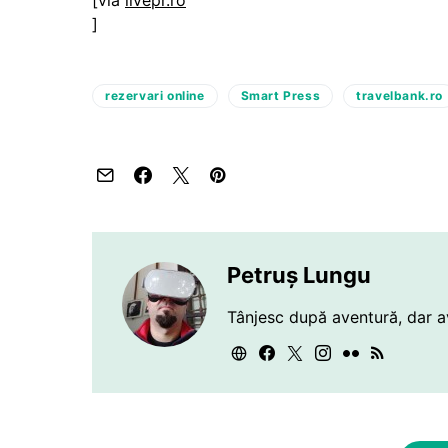
[via
livepr.ro
]
rezervari online
Smart Press
travelbank.ro
Petruș Lungu
Tânjesc după aventură, dar a