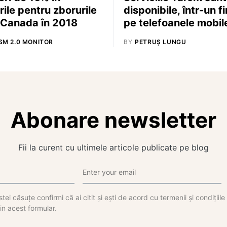
rile pentru zborurile
disponibile, într-un fi
 Canada în 2018
pe telefoanele mobil
SM 2.0 MONITOR
BY
PETRUȘ LUNGU
Abonare newsletter
Fii la curent cu ultimele articole publicate pe blog
tei căsuțe confirmi că ai citit și ești de acord cu termenii și condițiil
in acest formular.