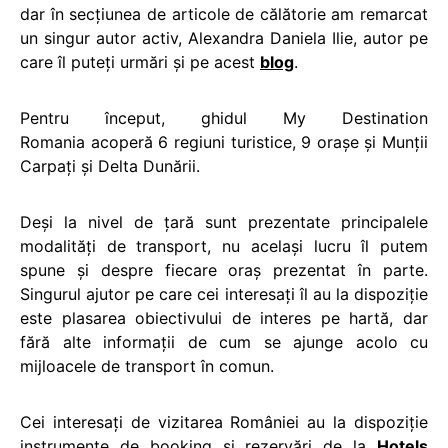
dar în secțiunea de articole de călătorie am remarcat
un singur autor activ, Alexandra Daniela Ilie, autor pe
care îl puteți urmări și pe acest
blog
.
Pentru început, ghidul My Destination
Romania acoperă 6 regiuni turistice, 9 oraşe şi Munţii
Carpaţi şi Delta Dunării.
Deşi la nivel de ţară sunt prezentate principalele
modalităţi de transport, nu acelaşi lucru îl putem
spune şi despre fiecare oraş prezentat în parte.
Singurul ajutor pe care cei interesaţi îl au la dispoziţie
este plasarea obiectivului de interes pe hartă, dar
fără alte informaţii de cum se ajunge acolo cu
mijloacele de transport în comun.
Cei interesați de vizitarea României au la dispoziție
instrumente de booking și rezervări de la
Hotels