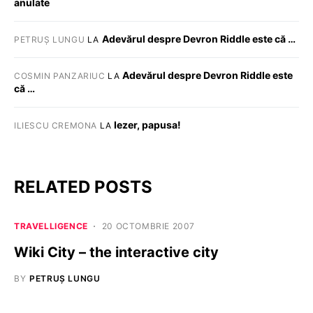
anulate
Adevărul despre Devron Riddle este că …
PETRUȘ LUNGU
LA
Adevărul despre Devron Riddle este
COSMIN PANZARIUC
LA
că …
Iezer, papusa!
ILIESCU CREMONA
LA
RELATED POSTS
TRAVELLIGENCE
20 OCTOMBRIE 2007
Wiki City – the interactive city
BY
PETRUȘ LUNGU