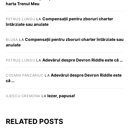
harta Trenul Meu
Compensații pentru zboruri charter
PETRUȘ LUNGU
LA
întârziate sau anulate
Compensații pentru zboruri charter întârziate sau
BLUEA
LA
anulate
Adevărul despre Devron Riddle este că …
PETRUȘ LUNGU
LA
Adevărul despre Devron Riddle este
COSMIN PANZARIUC
LA
că …
Iezer, papusa!
ILIESCU CREMONA
LA
RELATED POSTS