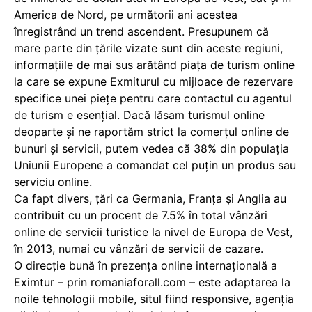
America de Nord, pe următorii ani acestea
înregistrând un trend ascendent. Presupunem că
mare parte din țările vizate sunt din aceste regiuni,
informațiile de mai sus arătând piața de turism online
la care se expune Exmiturul cu mijloace de rezervare
specifice unei piețe pentru care contactul cu agentul
de turism e esențial. Dacă lăsam turismul online
deoparte și ne raportăm strict la comerțul online de
bunuri și servicii, putem vedea că 38% din populația
Uniunii Europene a comandat cel puțin un produs sau
serviciu online.
Ca fapt divers, țări ca Germania, Franța și Anglia au
contribuit cu un procent de 7.5% în total vânzări
online de servicii turistice la nivel de Europa de Vest,
în 2013, numai cu vânzări de servicii de cazare.
O direcție bună în prezența online internațională a
Eximtur – prin romaniaforall.com – este adaptarea la
noile tehnologii mobile, situl fiind responsive, agenția