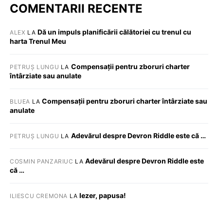
COMENTARII RECENTE
Dă un impuls planificării călătoriei cu trenul cu
ALEX
LA
harta Trenul Meu
Compensații pentru zboruri charter
PETRUȘ LUNGU
LA
întârziate sau anulate
Compensații pentru zboruri charter întârziate sau
BLUEA
LA
anulate
Adevărul despre Devron Riddle este că …
PETRUȘ LUNGU
LA
Adevărul despre Devron Riddle este
COSMIN PANZARIUC
LA
că …
Iezer, papusa!
ILIESCU CREMONA
LA