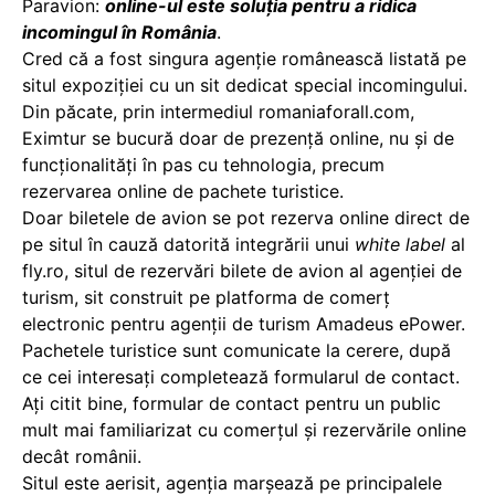
Paravion:
online-ul este soluția pentru a ridica
incomingul în România
.
Cred că a fost singura agenție românească listată pe
situl expoziției cu un sit dedicat special incomingului.
Din păcate, prin intermediul romaniaforall.com,
Eximtur se bucură doar de prezență online, nu și de
funcționalități în pas cu tehnologia, precum
rezervarea online de pachete turistice.
Doar biletele de avion se pot rezerva online direct de
pe situl în cauză datorită integrării unui
white label
al
fly.ro, situl de rezervări bilete de avion al agenției de
turism, sit construit pe platforma de comerț
electronic pentru agenții de turism Amadeus ePower.
Pachetele turistice sunt comunicate la cerere, după
ce cei interesați completează formularul de contact.
Ați citit bine, formular de contact pentru un public
mult mai familiarizat cu comerțul și rezervările online
decât românii.
Situl este aerisit, agenția marșează pe principalele