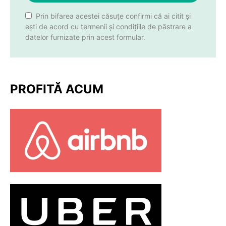
Prin bifarea acestei căsuțe confirmi că ai citit și
ești de acord cu termenii și condițiile de păstrare a
datelor furnizate prin acest formular.
PROFITĂ ACUM