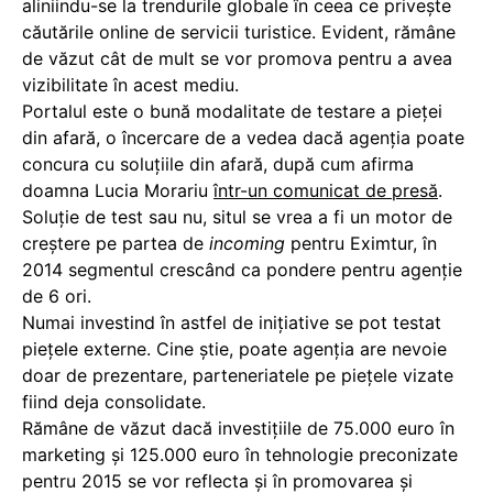
aliniindu-se la trendurile globale în ceea ce privește
căutările online de servicii turistice. Evident, rămâne
de văzut cât de mult se vor promova pentru a avea
vizibilitate în acest mediu.
Portalul este o bună modalitate de testare a pieței
din afară, o încercare de a vedea dacă agenția poate
concura cu soluțiile din afară, după cum afirma
doamna Lucia Morariu
într-un comunicat de presă
.
Soluție de test sau nu, situl se vrea a fi un motor de
creștere pe partea de
incoming
pentru Eximtur, în
2014 segmentul crescând ca pondere pentru agenție
de 6 ori.
Numai investind în astfel de inițiative se pot testat
piețele externe. Cine știe, poate agenția are nevoie
doar de prezentare, parteneriatele pe piețele vizate
fiind deja consolidate.
Rămâne de văzut dacă investițiile de 75.000 euro în
marketing și 125.000 euro în tehnologie preconizate
pentru 2015 se vor reflecta și în promovarea și