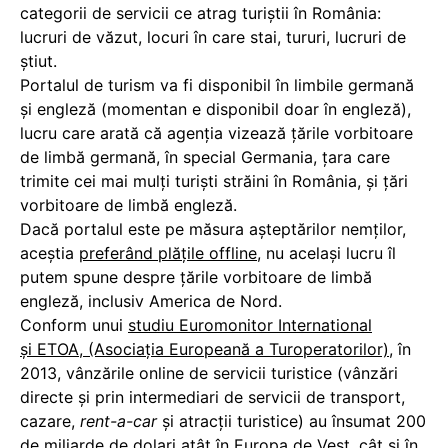
categorii de servicii ce atrag turiștii în România:
lucruri de văzut, locuri în care stai, tururi, lucruri de
știut.
Portalul de turism va fi disponibil în limbile germană
și engleză (momentan e disponibil doar în engleză),
lucru care arată că agenția vizează țările vorbitoare
de limbă germană, în special Germania, țara care
trimite cei mai mulți turiști străini în România, și țări
vorbitoare de limbă engleză.
Dacă portalul este pe măsura așteptărilor nemților,
aceștia
preferând plățile offline
, nu același lucru îl
putem spune despre țările vorbitoare de limbă
engleză, inclusiv America de Nord.
Conform unui
studiu Euromonitor International
și ETOA, (Asociația Europeană a Turoperatorilor)
, în
2013, vânzările online de servicii turistice (vânzări
directe și prin intermediari de servicii de transport,
cazare,
rent-a-car
și atracții turistice) au însumat 200
de miliarde de dolari atât în Europa de Vest, cât și în