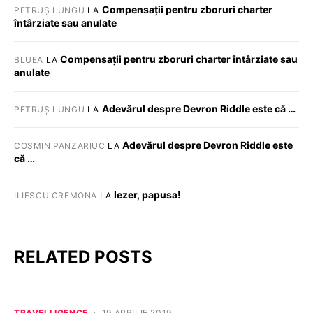
Compensații pentru zboruri charter
PETRUȘ LUNGU
LA
întârziate sau anulate
Compensații pentru zboruri charter întârziate sau
BLUEA
LA
anulate
Adevărul despre Devron Riddle este că …
PETRUȘ LUNGU
LA
Adevărul despre Devron Riddle este
COSMIN PANZARIUC
LA
că …
Iezer, papusa!
ILIESCU CREMONA
LA
RELATED POSTS
TRAVELLIGENCE
19 APRILIE 2019