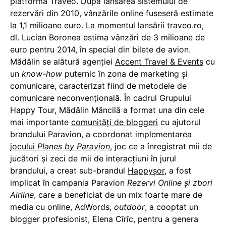
platforma Traveo. După lansarea sistemului de
rezervări din 2010, vânzările online fuseseră estimate
la 1,1 milioane euro. La momentul lansării traveo.ro,
dl. Lucian Boronea estima vânzări de 3 milioane de
euro pentru 2014, în special din bilete de avion.
Mădălin se alătură agenției
Accent Travel & Events
cu
un
know-how
puternic în zona de marketing și
comunicare, caracterizat fiind de metodele de
comunicare neconvențională. În cadrul Grupului
Happy Tour, Mădălin Măncilă a format una din cele
mai importante
comunități de bloggeri
cu ajutorul
brandului Paravion, a coordonat implementarea
jocului
Planes by Paravion
, joc ce a înregistrat mii de
jucători și zeci de mii de interacțiuni în jurul
brandului, a creat sub-brandul
Happyșor
, a fost
implicat în campania Paravion
Rezervi Online și zbori
Airline
, care a beneficiat de un mix foarte mare de
media cu online, AdWords,
outdoor
, a cooptat un
blogger profesionist, Elena Cîrîc, pentru a genera