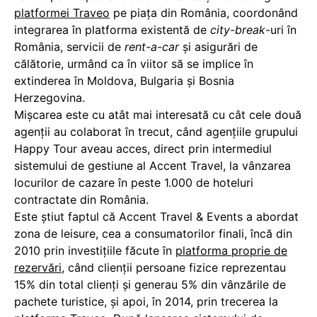
platformei Traveo
pe piața din România, coordonând
integrarea în platforma existentă de
city-break
-uri în
România, servicii de
rent-a-car
şi asigurări de
călătorie, urmând ca în viitor să se implice în
extinderea în Moldova, Bulgaria și Bosnia
Herzegovina.
Mișcarea este cu atât mai interesată cu cât cele două
agenții au colaborat în trecut, când agențiile grupului
Happy Tour aveau acces, direct prin intermediul
sistemului de gestiune al Accent Travel, la vânzarea
locurilor de cazare în peste 1.000 de hoteluri
contractate din România.
Este știut faptul că Accent Travel & Events a abordat
zona de leisure, cea a consumatorilor finali, încă din
2010 prin investițiile făcute în
platforma proprie de
rezervări
, când clienții persoane fizice reprezentau
15% din total clienți și generau 5% din vânzările de
pachete turistice, și apoi, în 2014, prin trecerea la