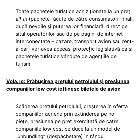
Toate pachetele turistice achiziționate la un preț
all-in
(pachete făcute de către consumatorii finali,
după nevoile și puterea lor financiară, direct pe
situl operatorilor sau de pe pagini de internet
interconectate – cazare, transport avion sau rent-
a-car) vor avea aceeași protecție legislativă ca și
pachetele turistice vândute de agențiile de
turism.
Vola.ro: Prăbuşirea preţului petrolului şi presiunea
companiilor low cost ieftinesc biletele de avion
Scăderea prețului petrolului, creșterea în oferta
companiilor aeriene prin extinderea pe noi
piețe, presiunea pe preţ exercitată de către
companiile low cost ce duce la un model de
„unbundling” (despachetare) în rândul