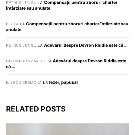
Compensații pentru zboruri charter
PETRUȘ LUNGU
LA
întârziate sau anulate
Compensații pentru zboruri charter întârziate sau
BLUEA
LA
anulate
Adevărul despre Devron Riddle este că …
PETRUȘ LUNGU
LA
Adevărul despre Devron Riddle este
COSMIN PANZARIUC
LA
că …
Iezer, papusa!
ILIESCU CREMONA
LA
RELATED POSTS