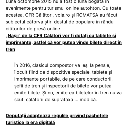
Luna octombrie 2015 nu a fost o lună bogată în
evenimente pentru turismul online autohton. Cu toate
acestea, CFR Călători, vola.ro și ROMATSA au făcut
subiectul câtorva știri destul de populare în rândul
cititorilor de presă online.
„Naşii“ de la CFR Călători vor fi dotaţi cu tablete şi
imprimante, astfel că vor putea vinde bilete direct în
tren
În 2016, clasicul compostor va ieși la pensie,
îlocuit fiind de dispozitive speciale, tablete și
imprimante portabile, de pe care conductorii,
șefii de tren și inspectorii de bilete vor putea
emite bilete. Și nu, emiterea biletelor în tren nu va
scuti călătorii de suprataxa … modică.
Deputații adaptează regulile privind pachetele
turistice la era digitală