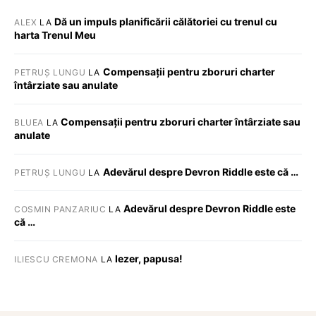
Dă un impuls planificării călătoriei cu trenul cu
ALEX
LA
harta Trenul Meu
Compensații pentru zboruri charter
PETRUȘ LUNGU
LA
întârziate sau anulate
Compensații pentru zboruri charter întârziate sau
BLUEA
LA
anulate
Adevărul despre Devron Riddle este că …
PETRUȘ LUNGU
LA
Adevărul despre Devron Riddle este
COSMIN PANZARIUC
LA
că …
Iezer, papusa!
ILIESCU CREMONA
LA