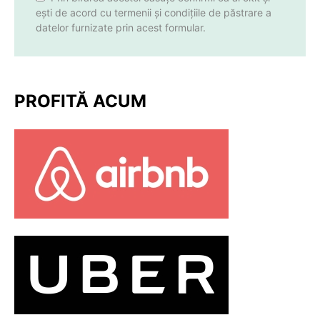
ești de acord cu termenii și condițiile de păstrare a
datelor furnizate prin acest formular.
PROFITĂ ACUM