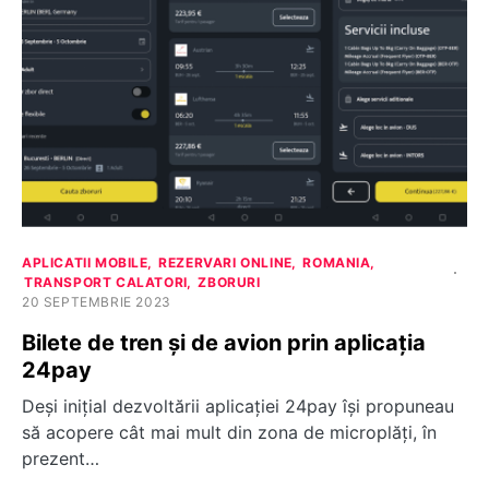
APLICATII MOBILE
REZERVARI ONLINE
ROMANIA
TRANSPORT CALATORI
ZBORURI
20 SEPTEMBRIE 2023
Bilete de tren și de avion prin aplicația
24pay
Deși inițial dezvoltării aplicației 24pay își propuneau
să acopere cât mai mult din zona de microplăți, în
prezent…