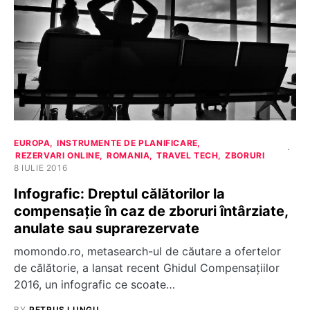
EUROPA
INSTRUMENTE DE PLANIFICARE
REZERVARI ONLINE
ROMANIA
TRAVEL TECH
ZBORURI
8 IULIE 2016
Infografic: Dreptul călătorilor la
compensație în caz de zboruri întârziate,
anulate sau suprarezervate
momondo.ro, metasearch-ul de căutare a ofertelor
de călătorie, a lansat recent Ghidul Compensațiilor
2016, un infografic ce scoate…
BY
PETRUȘ LUNGU