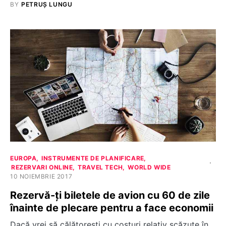
BY
PETRUȘ LUNGU
EUROPA
INSTRUMENTE DE PLANIFICARE
REZERVARI ONLINE
TRAVEL TECH
WORLD WIDE
10 NOIEMBRIE 2017
Rezervă-ți biletele de avion cu 60 de zile
înainte de plecare pentru a face economii
Dacă vrei să călătorești cu costuri relativ scăzute în