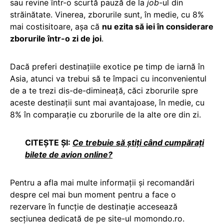
sau revine într-o scurtă pauză de la
job
-ul din
străinătate. Vinerea, zborurile sunt, în medie, cu 8%
mai costisitoare, așa că
nu ezita să iei în considerare
zborurile într-o zi de joi
.
Dacă preferi destinațiile exotice pe timp de iarnă în
Asia, atunci va trebui să te împaci cu inconvenientul
de a te trezi dis-de-dimineață, căci zborurile spre
aceste destinații sunt mai avantajoase, în medie, cu
8% în comparație cu zborurile de la alte ore din zi.
CITEȘTE ȘI:
Ce trebuie să ştiţi când cumpăraţi
bilete de avion online?
Pentru a afla mai multe informații și recomandări
despre cel mai bun moment pentru a face o
rezervare în funcție de destinație accesează
secțiunea dedicată de pe site-ul momondo.ro.