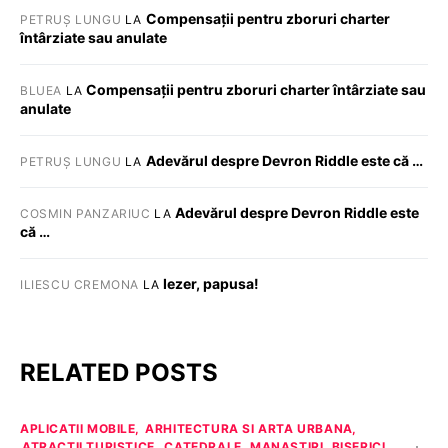
Compensații pentru zboruri charter
PETRUȘ LUNGU
LA
întârziate sau anulate
Compensații pentru zboruri charter întârziate sau
BLUEA
LA
anulate
Adevărul despre Devron Riddle este că …
PETRUȘ LUNGU
LA
Adevărul despre Devron Riddle este
COSMIN PANZARIUC
LA
că …
Iezer, papusa!
ILIESCU CREMONA
LA
RELATED POSTS
APLICATII MOBILE
ARHITECTURA SI ARTA URBANA
ATRACTII TURISTICE
CATEDRALE, MANASTIRI, BISERICI