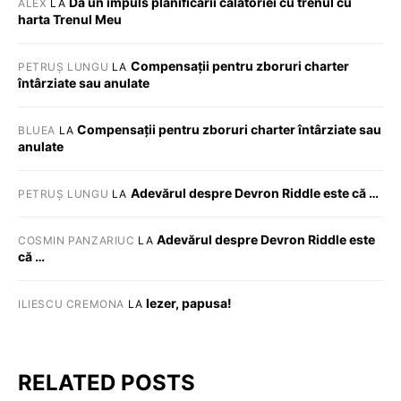
Dă un impuls planificării călătoriei cu trenul cu
ALEX
LA
harta Trenul Meu
Compensații pentru zboruri charter
PETRUȘ LUNGU
LA
întârziate sau anulate
Compensații pentru zboruri charter întârziate sau
BLUEA
LA
anulate
Adevărul despre Devron Riddle este că …
PETRUȘ LUNGU
LA
Adevărul despre Devron Riddle este
COSMIN PANZARIUC
LA
că …
Iezer, papusa!
ILIESCU CREMONA
LA
RELATED POSTS