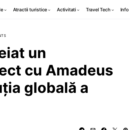
de
Atractii turistice
Activitati
Travel Tech
Info 
NTS
eiat un
irect cu Amadeus
ția globală a