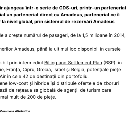
ir
ajungeau într-o serie de GDS-uri
, printr-un parteneriat
iat un parteneriat direct cu Amadeus, parteneriat ce îi
r la nivel global, prin sistemul de rezervări Amadeus
de a creşte numărul de pasageri, de la 1,5 milioane în 2014,
enerilor Amadeus, până la ultimul loc disponibil în cursele
bil prin intermediul
Billing and Settlement Plan
(BSP), în
, Franţa, Cipru, Grecia, Israel şi Belgia, potențiale piețe
r în cele 42 de destinații din portofoliu.
e low-cost şi hibride își distribuie ofertele de zboruri
iază de reţeaua sa globală de agenţii de turism care
 mai mult de 200 de pieţe.
 Commons Attribution