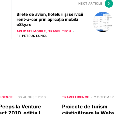
NEXT ARTICLE
Bilete de avion, hoteluri și servicii
rent-a-car prin aplicația mobilă
eSky.ro
APLICATII MOBILE
TRAVEL TECH
BY
PETRUȘ LUNGU
LIGENCE
30 AUGUST 2010
TRAVELLIGENCE
2 OCTOMBRI
Peeps la Venture
Proiecte de turism
ct 2010, ediția I
câştigătoare la Web