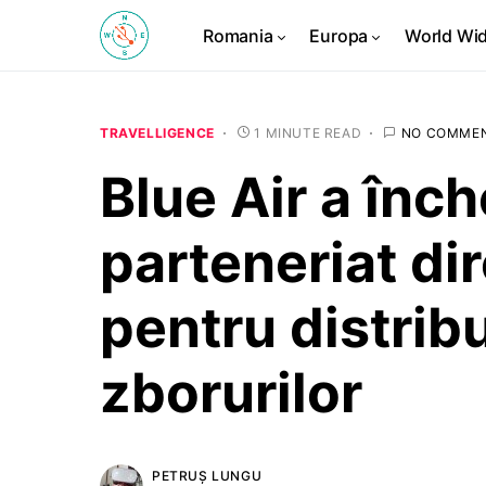
Romania
Europa
World Wi
TRAVELLIGENCE
1 MINUTE READ
NO COMME
Blue Air a înch
parteneriat d
pentru distribu
zborurilor
PETRUȘ LUNGU