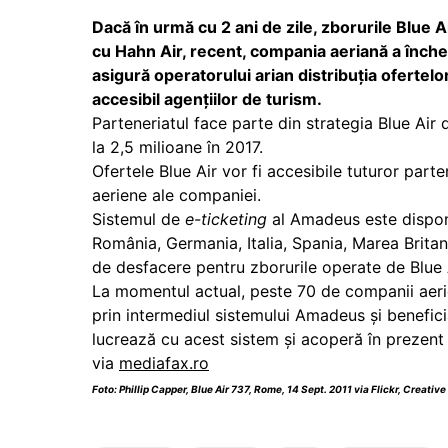
Dacă în urmă cu 2 ani de zile, zborurile Blue A
cu Hahn Air, recent, compania aeriană a înche
asigură operatorului arian distribuția ofertelo
accesibil agențiilor de turism.
Parteneriatul face parte din strategia Blue Air 
la 2,5 milioane în 2017.
Ofertele Blue Air vor fi accesibile tuturor part
aeriene ale companiei.
Sistemul de
e-ticketing
al Amadeus este disponi
România, Germania, Italia, Spania, Marea Britanie
de desfacere pentru zborurile operate de Blue Ai
La momentul actual, peste 70 de companii aerien
prin intermediul sistemului Amadeus şi benefic
lucrează cu acest sistem şi acoperă în prezent
via
mediafax.ro
Foto:
Phillip Capper
,
Blue Air 737, Rome, 14 Sept. 2011
via Flickr,
Creative