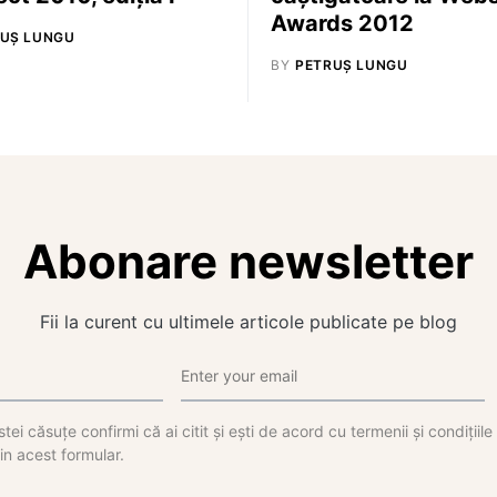
Awards 2012
UȘ LUNGU
BY
PETRUȘ LUNGU
Abonare newsletter
Fii la curent cu ultimele articole publicate pe blog
tei căsuțe confirmi că ai citit și ești de acord cu termenii și condițiil
in acest formular.