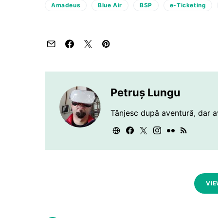
Amadeus
Blue Air
BSP
e-Ticketing
Petruș Lungu
Tânjesc după aventură, dar a
VIE