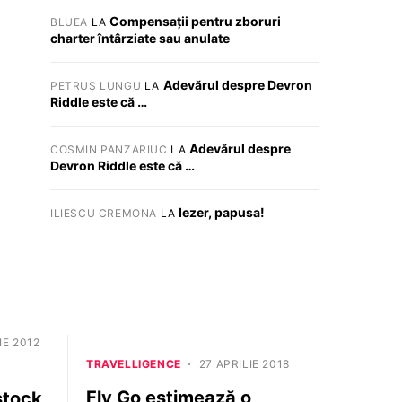
Compensații pentru zboruri
BLUEA
LA
charter întârziate sau anulate
Adevărul despre Devron
PETRUȘ LUNGU
LA
Riddle este că …
Adevărul despre
COSMIN PANZARIUC
LA
Devron Riddle este că …
Iezer, papusa!
ILIESCU CREMONA
LA
E 2012
TRAVELLIGENCE
27 APRILIE 2018
Fly Go estimează o
stock