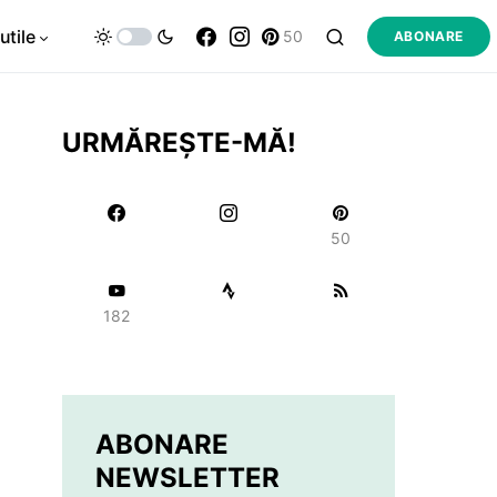
utile
50
ABONARE
URMĂREȘTE-MĂ!
50
182
ABONARE
NEWSLETTER