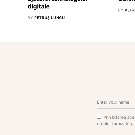
digitale
BY
PETR
BY
PETRUȘ LUNGU
Prin bifarea aces
datelor furnizate pr