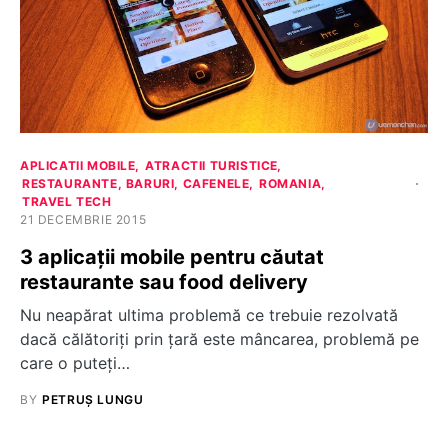
APLICATII MOBILE
ATRACTII TURISTICE
RESTAURANTE, BARURI, CAFENELE
ROMANIA
TRAVEL TECH
21 DECEMBRIE 2015
3 aplicații mobile pentru căutat
restaurante sau food delivery
Nu neapărat ultima problemă ce trebuie rezolvată
dacă călătoriți prin țară este mâncarea, problemă pe
care o puteți…
BY
PETRUȘ LUNGU