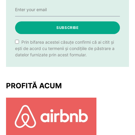
SUBSCRIBE
Prin bifarea acestei căsuțe confirmi că ai citit și
ești de acord cu termenii și condițiile de păstrare a
datelor furnizate prin acest formular.
PROFITĂ ACUM