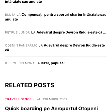
întârziate sau anulate
Compensații pentru zboruri charter întârziate sau
BLUEA
LA
anulate
Adevărul despre Devron Riddle este că …
PETRUȘ LUNGU
LA
Adevărul despre Devron Riddle este
COSMIN PANZARIUC
LA
că …
Iezer, papusa!
ILIESCU CREMONA
LA
RELATED POSTS
TRAVELLIGENCE
24 NOIEMBRIE 2011
Quick boarding pe Aeroportul Otopeni