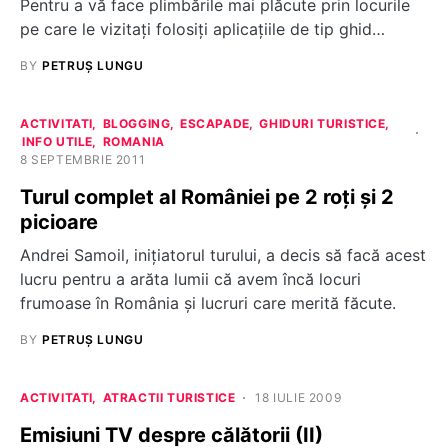
Pentru a vă face plimbările mai plăcute prin locurile
pe care le vizitați folosiți aplicațiile de tip ghid…
BY
PETRUȘ LUNGU
ACTIVITATI
BLOGGING
ESCAPADE
GHIDURI TURISTICE
INFO UTILE
ROMANIA
8 SEPTEMBRIE 2011
Turul complet al României pe 2 roţi şi 2
picioare
Andrei Samoil, iniţiatorul turului, a decis să facă acest
lucru pentru a arăta lumii că avem încă locuri
frumoase în România şi lucruri care merită făcute.
BY
PETRUȘ LUNGU
ACTIVITATI
ATRACTII TURISTICE
18 IULIE 2009
Emisiuni TV despre călătorii (II)