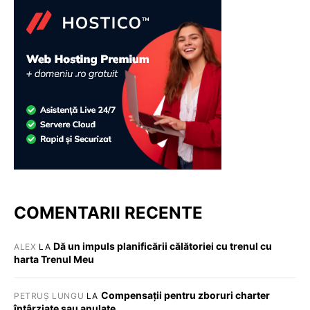
COMENTARII RECENTE
Dă un impuls planificării călătoriei cu trenul cu
ALEX
LA
harta Trenul Meu
Compensații pentru zboruri charter
PETRUȘ LUNGU
LA
întârziate sau anulate