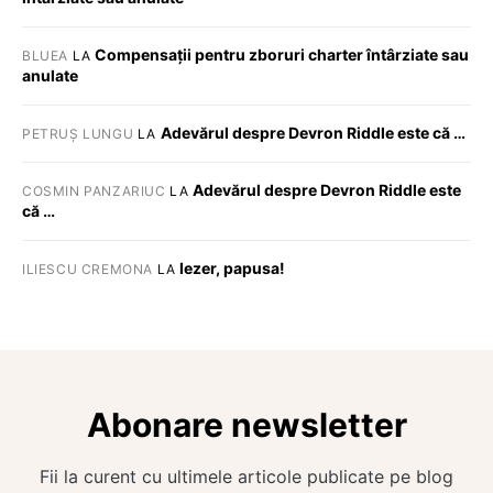
Compensații pentru zboruri charter întârziate sau
BLUEA
LA
anulate
Adevărul despre Devron Riddle este că …
PETRUȘ LUNGU
LA
Adevărul despre Devron Riddle este
COSMIN PANZARIUC
LA
că …
Iezer, papusa!
ILIESCU CREMONA
LA
Abonare newsletter
Fii la curent cu ultimele articole publicate pe blog