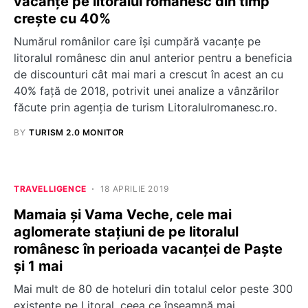
vacanțe pe litoralul românesc din timp
crește cu 40%
Numărul românilor care își cumpără vacanțe pe
litoralul românesc din anul anterior pentru a beneficia
de discounturi cât mai mari a crescut în acest an cu
40% față de 2018, potrivit unei analize a vânzărilor
făcute prin agenția de turism Litoralulromanesc.ro.
BY
TURISM 2.0 MONITOR
TRAVELLIGENCE
18 APRILIE 2019
Mamaia și Vama Veche, cele mai
aglomerate stațiuni de pe litoralul
românesc în perioada vacanței de Paște
și 1 mai
Mai mult de 80 de hoteluri din totalul celor peste 300
existente pe Litoral, ceea ce înseamnă mai…