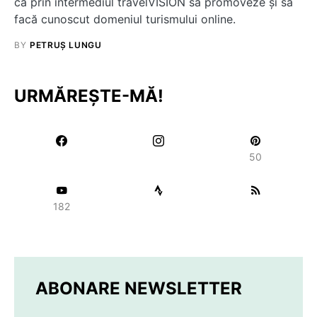
ca prin intermediul travelVISION să promoveze şi să
facă cunoscut domeniul turismului online.
BY
PETRUȘ LUNGU
URMĂREȘTE-MĂ!
50
182
ABONARE NEWSLETTER