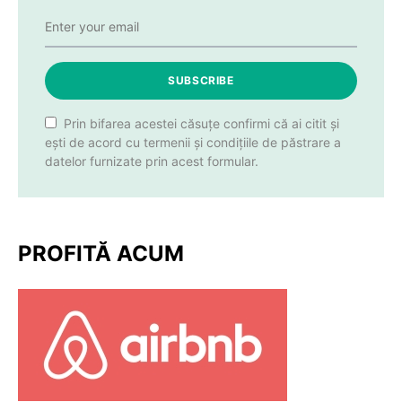
SUBSCRIBE
Prin bifarea acestei căsuțe confirmi că ai citit și
ești de acord cu termenii și condițiile de păstrare a
datelor furnizate prin acest formular.
PROFITĂ ACUM