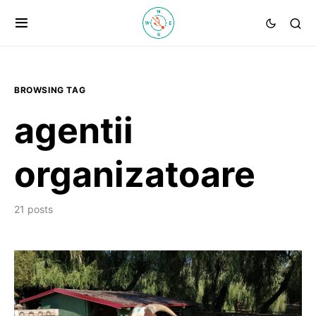
BROWSING TAG
agentii
organizatoare
21 posts