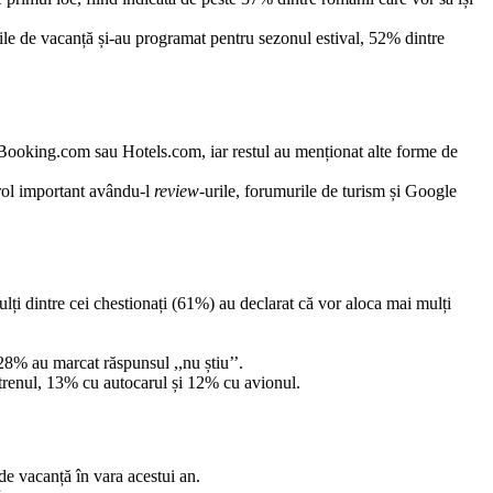
ile de vacanță și-au programat pentru sezonul estival, 52% dintre
m Booking.com sau Hotels.com, iar restul au menționat alte forme de
n rol important avându-l
review
-urile, forumurile de turism și Google
 mulți dintre cei chestionați (61%) au declarat că vor aloca mai mulți
28% au marcat răspunsul ,,nu știu’’.
 trenul, 13% cu autocarul și 12% cu avionul.
de vacanță în vara acestui an.