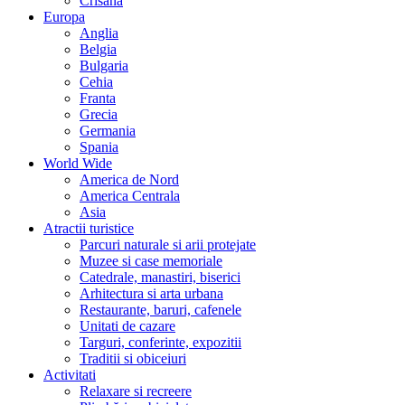
Crisana
Europa
Anglia
Belgia
Bulgaria
Cehia
Franta
Grecia
Germania
Spania
World Wide
America de Nord
America Centrala
Asia
Atractii turistice
Parcuri naturale si arii protejate
Muzee si case memoriale
Catedrale, manastiri, biserici
Arhitectura si arta urbana
Restaurante, baruri, cafenele
Unitati de cazare
Targuri, conferinte, expozitii
Traditii si obiceiuri
Activitati
Relaxare si recreere