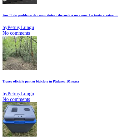
Am 99 de probleme dar securitatea cibernetică nu e una. Cu toate acestea …
by
Petruș Lungu
No comments
Trasee oficiale pentru biciclete în Pădurea Băneasa
by
Petruș Lungu
No comments