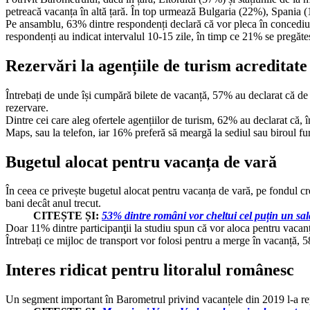
petreacă vacanța în altă țară. În top urmează Bulgaria (22%), Spania (
Pe ansamblu, 63% dintre respondenți declară că vor pleca în concediu l
respondenți au indicat intervalul 10-15 zile, în timp ce 21% se pregăt
Rezervări la agențiile de turism acreditate
Întrebați de unde își cumpără bilete de vacanță, 57% au declarat că de
rezervare.
Dintre cei care aleg ofertele agențiilor de turism, 62% au declarat că, î
Maps, sau la telefon, iar 16% preferă să meargă la sediul sau biroul fur
Bugetul alocat pentru vacanța de vară
În ceea ce privește bugetul alocat pentru vacanța de vară, pe fondul creșt
bani decât anul trecut.
CITEȘTE ȘI:
53% dintre români vor cheltui cel puțin un sa
Doar 11% dintre participanţii la studiu spun că vor aloca pentru vacanţ
Întrebați ce mijloc de transport vor folosi pentru a merge în vacanță
Interes ridicat pentru litoralul românesc
Un segment important în Barometrul privind vacanțele din 2019 l-a repre