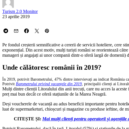
Turism 2.0 Monitor
23 aprilie 2019
Pe fondul creșterii semnificative a cererii de servicii hoteliere, cere s
exponențial. Din acest motiv, mulți turiști români se reorientează către
manageri și angajați ai unor companii dintr-o sferă largă de domenii) 
Unde călătoresc românii în 2019?
În 2019, potrivit Barometrului, 47% dintre intervievați au indicat România ca 
Potrivit
Barometrului privind vacanțele din 2019
, principalii clienți ai Litor
Mulți dintre clienții Litoralului din anii trecuți, care nu acces la aceste 
preț mai bun decât ce oferă stațiunile de la Marea Neagră.
Deși voucherele de vacanță au adus beneficii importante pentru hotelieri ș
luat de supermarketuri, chioșcuri și magazine cu produse ieftine, de 
CITEȘTE ȘI:
Mai mulți clienți pentru operatorii și agențiil
Potrivit Barometrului, dacă în țară, Litoralul (57%) și stațiunile de la 