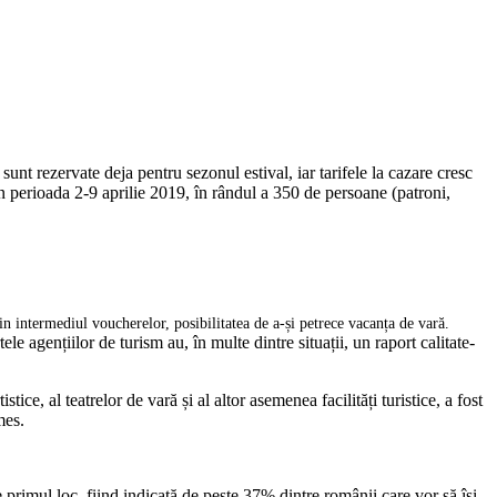
sunt rezervate deja pentru sezonul estival, iar tarifele la cazare cresc
în perioada 2-9 aprilie 2019, în rândul a 350 de persoane (patroni,
rin intermediul voucherelor, posibilitatea de a-și petrece vacanța de vară.
tele agențiilor de turism au, în multe dintre situații, un raport calitate-
ce, al teatrelor de vară și al altor asemenea facilități turistice, a fost
mes.
e primul loc, fiind indicată de peste 37% dintre românii care vor să își