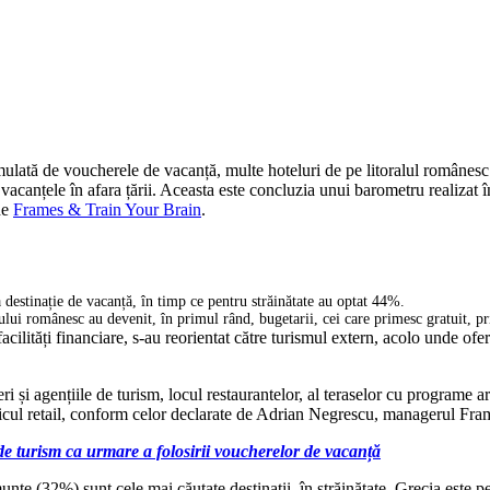
timulată de voucherele de vacanță, multe hoteluri de pe litoralul românesc 
 vacanțele în afara țării. Aceasta este concluzia unui barometru realizat 
de
Frames & Train Your Brain
.
destinație de vacanță, în timp ce pentru străinătate au optat 44%.
alului românesc au devenit, în primul rând, bugetarii, cei care primesc gratuit, p
facilități financiare, s-au reorientat către turismul extern, acolo unde ofer
i agențiile de turism, locul restaurantelor, al teraselor cu programe artisti
micul retail, conform celor declarate de Adrian Negrescu, managerul Fra
e de turism ca urmare a folosirii voucherelor de vacanță
munte (32%) sunt cele mai căutate destinații, în străinătate, Grecia este p