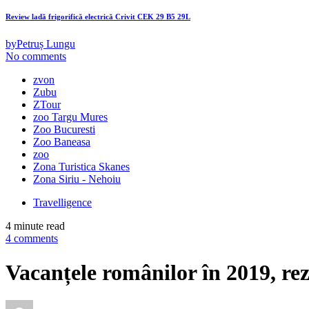
Review ladă frigorifică electrică Crivit CEK 29 B5 29L
by
Petruș Lungu
No comments
zvon
Zubu
ZTour
zoo Targu Mures
Zoo Bucuresti
Zoo Baneasa
zoo
Zona Turistica Skanes
Zona Siriu - Nehoiu
Travelligence
4 minute read
4 comments
Vacanțele românilor în 2019, re