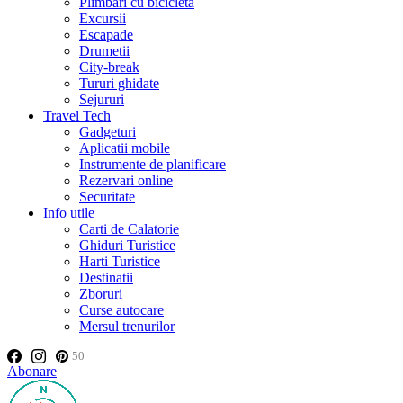
Plimbări cu bicicleta
Excursii
Escapade
Drumetii
City-break
Tururi ghidate
Sejururi
Travel Tech
Gadgeturi
Aplicatii mobile
Instrumente de planificare
Rezervari online
Securitate
Info utile
Carti de Calatorie
Ghiduri Turistice
Harti Turistice
Destinatii
Zboruri
Curse autocare
Mersul trenurilor
50
Abonare