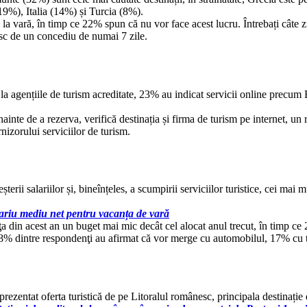
19%), Italia (14%) și Turcia (8%).
a vară, în timp ce 22% spun că nu vor face acest lucru. Întrebați câte z
esc de un concediu de numai 7 zile.
 la agențiile de turism acreditate, 23% au indicat servicii online precu
nainte de a rezerva, verifică destinația și firma de turism pe internet, u
nizorului serviciilor de turism.
erii salariilor și, bineînțeles, a scumpirii serviciilor turistice, cei mai
lariu mediu net pentru vacanța de vară
a din acest an un buget mai mic decât cel alocat anul trecut, în timp ce 
, 58% dintre respondenţi au afirmat că vor merge cu automobilul, 17% cu
zentat oferta turistică de pe Litoralul românesc, principala destinație 