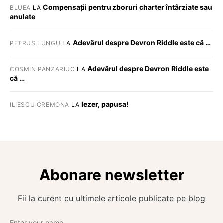
Compensații pentru zboruri charter întârziate sau
BLUEA
LA
anulate
Adevărul despre Devron Riddle este că …
PETRUȘ LUNGU
LA
Adevărul despre Devron Riddle este
COSMIN PANZARIUC
LA
că …
Iezer, papusa!
ILIESCU CREMONA
LA
Abonare newsletter
Fii la curent cu ultimele articole publicate pe blog