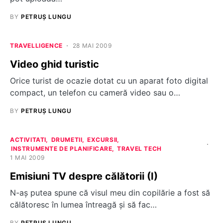
BY
PETRUȘ LUNGU
TRAVELLIGENCE
28 MAI 2009
Video ghid turistic
Orice turist de ocazie dotat cu un aparat foto digital
compact, un telefon cu cameră video sau o…
BY
PETRUȘ LUNGU
ACTIVITATI
DRUMETII
EXCURSII
INSTRUMENTE DE PLANIFICARE
TRAVEL TECH
1 MAI 2009
Emisiuni TV despre călătorii (I)
N-aş putea spune că visul meu din copilărie a fost să
călătoresc în lumea întreagă şi să fac…
BY
PETRUȘ LUNGU