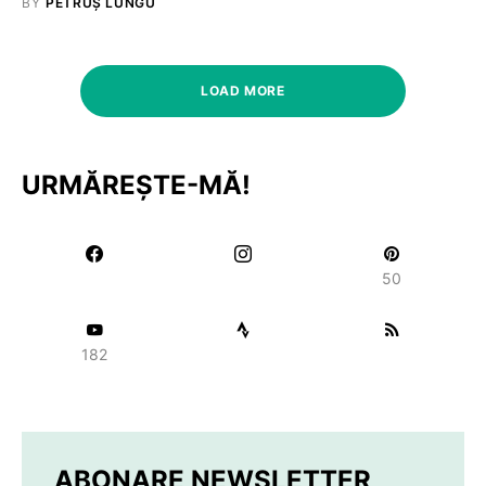
BY
PETRUȘ LUNGU
LOAD MORE
URMĂREȘTE-MĂ!
50
182
ABONARE NEWSLETTER