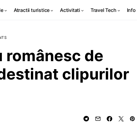
de
Atractii turistice
Activitati
Travel Tech
Info 
NTS
iu românesc de
estinat clipurilor