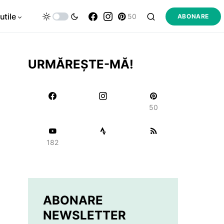
utile
50
ABONARE
URMĂREȘTE-MĂ!
50
182
ABONARE
NEWSLETTER