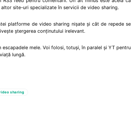
 un RSS feed pentru comentarii. Un alt minus este acela că
altor site-uri specializate în servicii de video sharing.
stei platforme de video sharing nişate şi cât de repede se
iveşte ştergerea conţinutului irelevant.
escapadele mele. Voi folosi, totuşi, în paralel şi YT pentru
 viaţă lungă.
video sharing