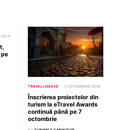
 2014
t,
 pe
TRAVELLIGENCE
2 OCTOMBRIE 2018
Înscrierea proiectelor din
turism la eTravel Awards
continuă până pe 7
octombrie
BY
TURISM 2.0 MONITOR