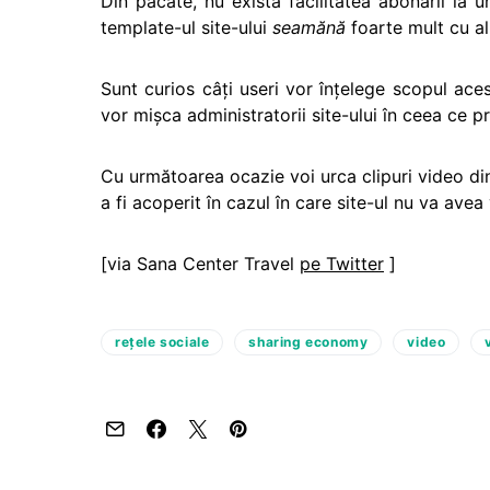
Din păcate, nu există facilitatea abonării la
template-ul site-ului
seamănă
foarte mult cu al 
Sunt curios câţi useri vor înţelege scopul ace
vor mişca administratorii site-ului în ceea ce pr
Cu următoarea ocazie voi urca clipuri video din 
a fi acoperit în cazul în care site-ul nu va avea
[via Sana Center Travel
pe Twitter
]
reţele sociale
sharing economy
video