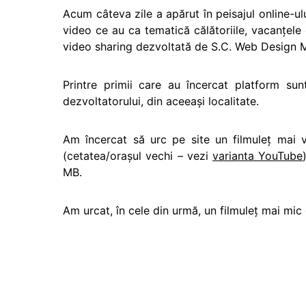
Acum câteva zile a apărut în peisajul online-ul
video ce au ca tematică călătoriile, vacanţel
video sharing dezvoltată de S.C. Web Design Me
Printre primii care au încercat platform su
dezvoltatorului, din aceeaşi localitate.
Am încercat să urc pe site un filmuleţ mai v
(cetatea/oraşul vechi – vezi
varianta YouTube
MB.
Am urcat, în cele din urmă, un filmuleţ mai mi