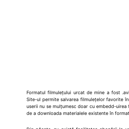
Formatul filmuleţului urcat de mine a fost .avi
Site-ul permite salvarea filmuleţelor favorite î
userii nu se mulţumesc doar cu embedd-uirea film
de a downloada materialele existente în format 