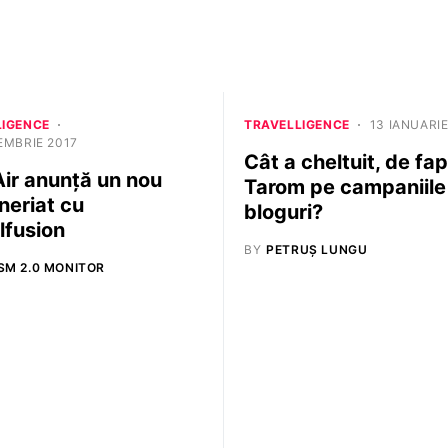
LIGENCE
TRAVELLIGENCE
13 IANUARIE
EMBRIE 2017
Cât a cheltuit, de fap
Air anunță un nou
Tarom pe campaniile
neriat cu
bloguri?
lfusion
BY
PETRUȘ LUNGU
SM 2.0 MONITOR