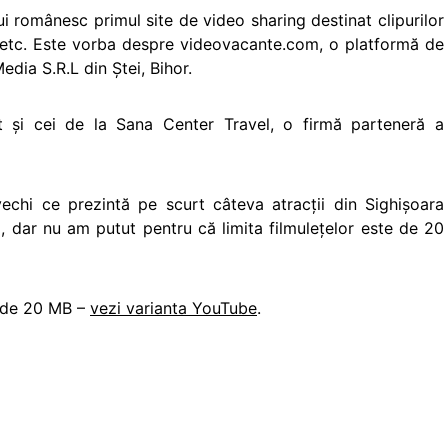
ui românesc primul site de video sharing destinat clipurilor
e etc. Este vorba despre videovacante.com, o platformă de
dia S.R.L din Ştei, Bihor.
nt şi cei de la Sana Center Travel, o firmă parteneră a
echi ce prezintă pe scurt câteva atracţii din Sighişoara
), dar nu am putut pentru că limita filmuleţelor este de 20
c de 20 MB –
vezi varianta YouTube
.