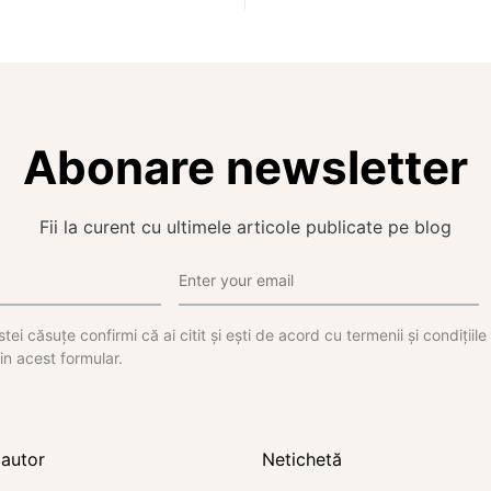
Abonare newsletter
Fii la curent cu ultimele articole publicate pe blog
tei căsuțe confirmi că ai citit și ești de acord cu termenii și condițiil
in acest formular.
autor
Netichetă