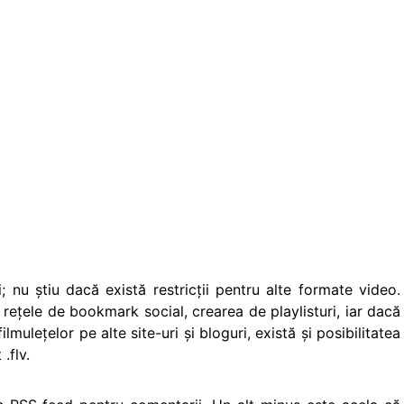
; nu ştiu dacă există restricţii pentru alte formate video.
n reţele de bookmark social, crearea de playlisturi, iar dacă
uleţelor pe alte site-uri şi bloguri, există şi posibilitatea
.flv.