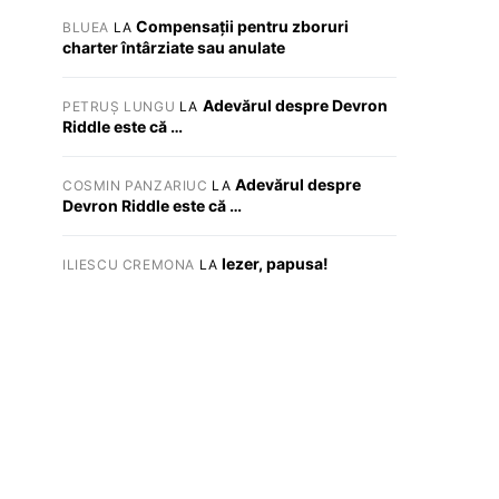
Compensații pentru zboruri
BLUEA
LA
charter întârziate sau anulate
Adevărul despre Devron
PETRUȘ LUNGU
LA
Riddle este că …
Adevărul despre
COSMIN PANZARIUC
LA
Devron Riddle este că …
Iezer, papusa!
ILIESCU CREMONA
LA