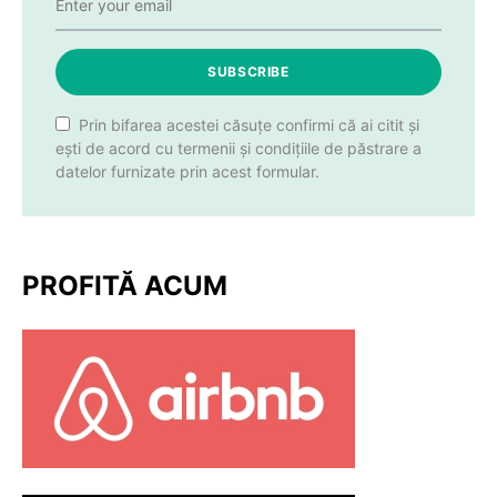
SUBSCRIBE
Prin bifarea acestei căsuțe confirmi că ai citit și
ești de acord cu termenii și condițiile de păstrare a
datelor furnizate prin acest formular.
PROFITĂ ACUM