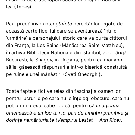
lea (Tepes).
Paul predă involuntar
ştafeta
cercetărilor legate de
această carte ficei lui care se aventurează într-o
‘urmărire’ a personajului istoric care va purta cititorul
din Franţa, la Les Bains (Mănăstirea Saint Matthieu),
în arhiva Bibliotecii Naţionale din Istanbul, apoi lângă
Bucureşti, la Snagov, în Ungaria, pentru ca mai apoi
să îşi găsească răspunsurile într-o biserică construită
pe ruinele unei mănăstiri (Sveti Gheorghi).
Toate faptele fictive reies din fascinaţia oamenilor
pentru lucrurile pe care nu le înţeleg, obscure, care nu
pot primi o explicaţie logică, pentru că
imaginaţia
omenească e un loc tainic, plin de amintiri primitive şi
dorinţe nemărturisite (Vampirul Lestat + Ann Rice)
.