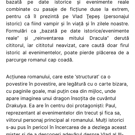
bazată pe date istorice şi evenimente reale
combinate cu pasaje de ficţiune duse la extrem,
pentru că îl prezintă pe Vlad Ţepeş (personajul
istoric) ca fiind vampir şi în viaţă şi în zilele noastre.
Formulări ca „bazată pe date istorice/evenimente
reale” şi „reinventarea mitului Dracula” derută
cititorul, iar cititotul neavizat, care caută doar firul
istoric al evenimentelor, poate pierde plăcerea de a
parcurge romanul cap coadă.
Acţiunea romanului, care este ‘structurat’ ca o
povestire în povestire, are legătură cu o carte bizara,
cu paginile goale, mai puţin cea din mijloc, unde
apare imaginea unui dragon însoţita de cuvântul
Drakulya
. Ea are în centru doi protagonişti: Paul,
reprezentant al evenimentelor din trecut şi fica sa,
viitorul personaj principal al romanului. Mulţi istorici
s-au pus în pericol în încercarea de a dezlega aceast
mister şi de a descoperi adevărul despre Vlad al III-