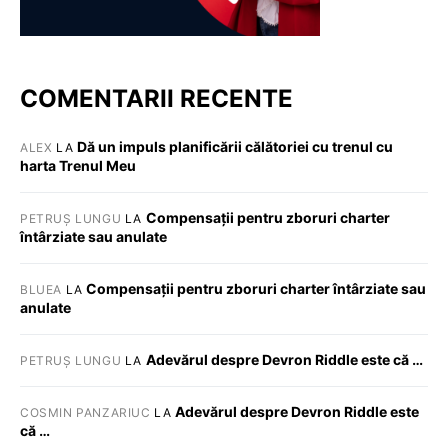
COMENTARII RECENTE
Dă un impuls planificării călătoriei cu trenul cu
ALEX
LA
harta Trenul Meu
Compensații pentru zboruri charter
PETRUȘ LUNGU
LA
întârziate sau anulate
Compensații pentru zboruri charter întârziate sau
BLUEA
LA
anulate
Adevărul despre Devron Riddle este că …
PETRUȘ LUNGU
LA
Adevărul despre Devron Riddle este
COSMIN PANZARIUC
LA
că …