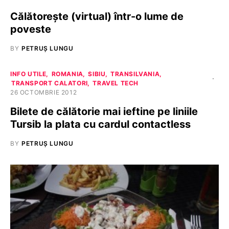
Călătorește (virtual) într-o lume de
poveste
BY
PETRUȘ LUNGU
INFO UTILE
ROMANIA
SIBIU
TRANSILVANIA
TRANSPORT CALATORI
TRAVEL TECH
26 OCTOMBRIE 2012
Bilete de călătorie mai ieftine pe liniile
Tursib la plata cu cardul contactless
BY
PETRUȘ LUNGU