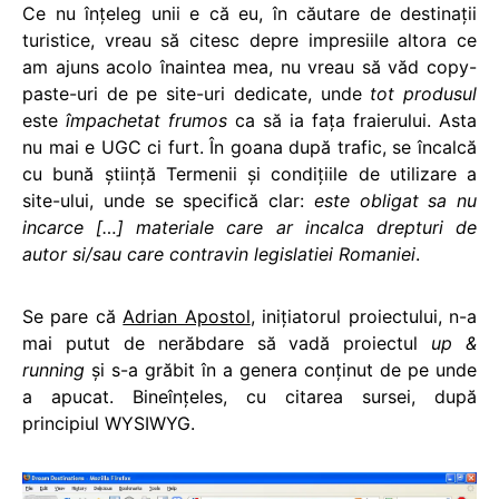
Ce nu înţeleg unii e că eu, în căutare de destinaţii
turistice, vreau să citesc depre impresiile altora ce
am ajuns acolo înaintea mea, nu vreau să văd copy-
paste-uri de pe site-uri dedicate, unde
tot produsul
este
împachetat frumos
ca să ia faţa fraierului. Asta
nu mai e UGC ci furt. În goana după trafic, se încalcă
cu bună ştiinţă Termenii şi condiţiile de utilizare a
site-ului, unde se specifică clar:
este obligat sa nu
incarce […] materiale care ar incalca drepturi de
autor si/sau care contravin legislatiei Romaniei
.
Se pare că
Adrian Apostol
, iniţiatorul proiectului, n-a
mai putut de nerăbdare să vadă proiectul
up &
running
şi s-a grăbit în a genera conţinut de pe unde
a apucat. Bineînţeles, cu citarea sursei, după
principiul WYSIWYG.