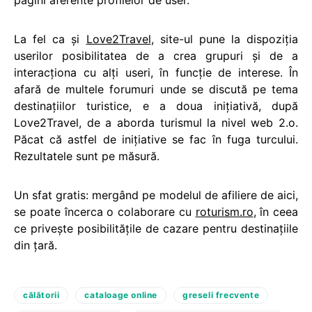
pagini aferente profilelor de user.
La fel ca şi
Love2Travel
, site-ul pune la dispoziţia
userilor posibilitatea de a crea grupuri şi de a
interacţiona cu alţi useri, în funcţie de interese. În
afară de multele forumuri unde se discută pe tema
destinaţiilor turistice, e a doua iniţiativă, după
Love2Travel, de a aborda turismul la nivel web 2.o.
Păcat că astfel de iniţiative se fac în fuga turcului.
Rezultatele sunt pe măsură.
Un sfat gratis: mergând pe modelul de afiliere de aici,
se poate încerca o colaborare cu
roturism.ro
, în ceea
ce priveşte posibilităţile de cazare pentru destinaţiile
din ţară.
călătorii
cataloage online
greseli frecvente