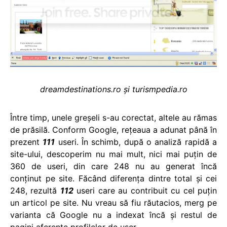
dreamdestinations.ro şi turismpedia.ro
Între timp, unele greşeli s-au corectat, altele au rămas
de prăsilă. Conform Google, reţeaua a adunat până în
prezent
111
useri. În schimb, după o analiză rapidă a
site-ului, descoperim nu mai mult, nici mai puţin de
360 de useri, din care 248 nu au generat încă
conţinut pe site. Făcând diferenţa dintre total şi cei
248, rezultă
112
useri care au contribuit cu cel puţin
un articol pe site. Nu vreau să fiu răutacios, merg pe
varianta că Google nu a indexat încă şi restul de