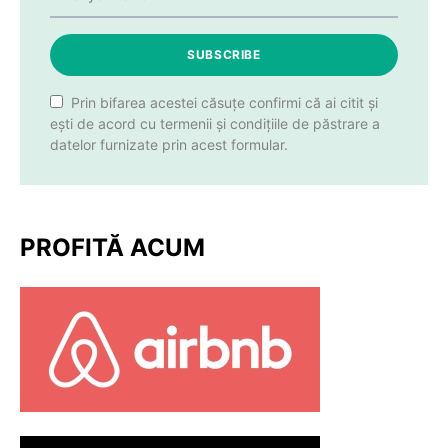
SUBSCRIBE
Prin bifarea acestei căsuțe confirmi că ai citit și
ești de acord cu termenii și condițiile de păstrare a
datelor furnizate prin acest formular.
PROFITĂ ACUM