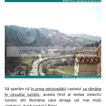
Să sperăm că
în urma retrocedării
castelul
va rămâne
în circuitul turistic
, acesta fiind al doilea obiectiv
turistic din România care atrage cei mai mulţi
vizitatori, după
castelul Peleş
.