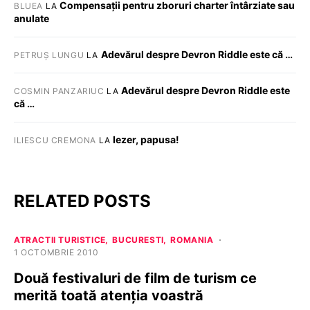
Compensații pentru zboruri charter întârziate sau
BLUEA
LA
anulate
Adevărul despre Devron Riddle este că …
PETRUȘ LUNGU
LA
Adevărul despre Devron Riddle este
COSMIN PANZARIUC
LA
că …
Iezer, papusa!
ILIESCU CREMONA
LA
RELATED POSTS
ATRACTII TURISTICE
BUCURESTI
ROMANIA
1 OCTOMBRIE 2010
Două festivaluri de film de turism ce
merită toată atenţia voastră