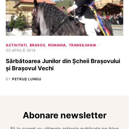
ACTIVITATI
BRASOV
ROMANIA
TRANSILVANIA
30 APRILIE 2014
Sărbătoarea Junilor din Șcheii Brașovului
și Brașovul Vechi
BY
PETRUȘ LUNGU
Abonare newsletter
Fii la curent cu ultimele articole publicate pe blog