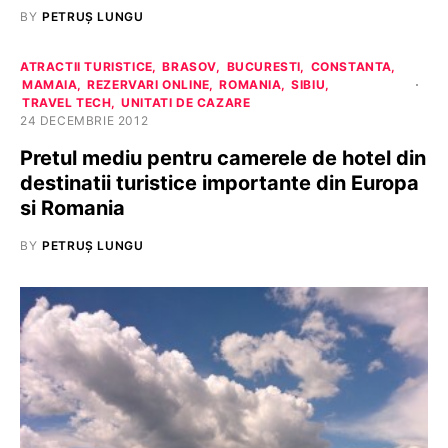
BY
PETRUȘ LUNGU
ATRACTII TURISTICE
BRASOV
BUCURESTI
CONSTANTA
MAMAIA
REZERVARI ONLINE
ROMANIA
SIBIU
TRAVEL TECH
UNITATI DE CAZARE
24 DECEMBRIE 2012
Pretul mediu pentru camerele de hotel din
destinatii turistice importante din Europa
si Romania
BY
PETRUȘ LUNGU