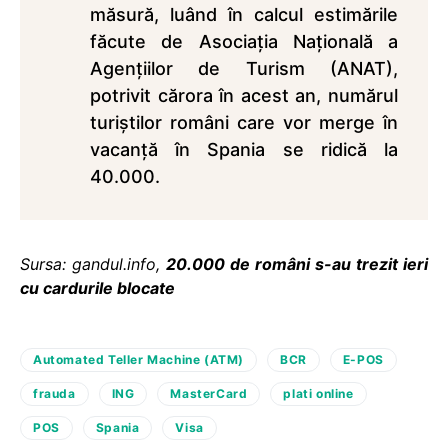
măsură, luând în calcul estimările
făcute de Asociaţia Naţională a
Agenţiilor de Turism (ANAT),
potrivit cărora în acest an, numărul
turiştilor români care vor merge în
vacanţă în Spania se ridică la
40.000.
Sursa: gandul.info,
20.000 de români s-au trezit ieri
cu cardurile blocate
Automated Teller Machine (ATM)
BCR
E-POS
frauda
ING
MasterCard
plati online
POS
Spania
Visa