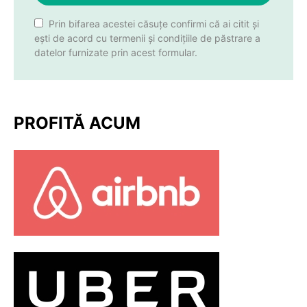
Prin bifarea acestei căsuțe confirmi că ai citit și
ești de acord cu termenii și condițiile de păstrare a
datelor furnizate prin acest formular.
PROFITĂ ACUM