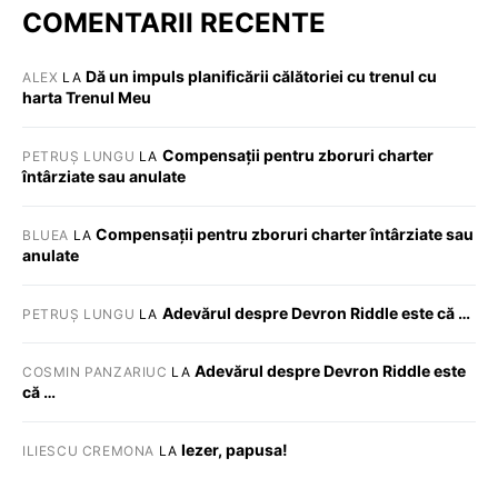
COMENTARII RECENTE
Dă un impuls planificării călătoriei cu trenul cu
ALEX
LA
harta Trenul Meu
Compensații pentru zboruri charter
PETRUȘ LUNGU
LA
întârziate sau anulate
Compensații pentru zboruri charter întârziate sau
BLUEA
LA
anulate
Adevărul despre Devron Riddle este că …
PETRUȘ LUNGU
LA
Adevărul despre Devron Riddle este
COSMIN PANZARIUC
LA
că …
Iezer, papusa!
ILIESCU CREMONA
LA