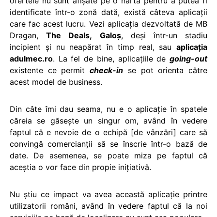
ofertele nu sunt afișate pe o hartă pentru a putea fi
identificate într-o zonă dată, există câteva aplicații
care fac acest lucru. Vezi aplicația dezvoltată de MB
Dragan,
The Deals,
Galoș
, deși într-un stadiu
incipient și nu neapărat în timp real, sau
aplicația
adulmec.ro
. La fel de bine, aplicațiile de
going-out
existente ce permit
check-in
se pot orienta către
acest model de business.
Din câte îmi dau seama, nu e o aplicație în spatele
căreia se găsește un singur om, având în vedere
faptul că e nevoie de o echipă [de vânzări] care să
convingă comercianții să se înscrie într-o bază de
date. De asemenea, se poate miza pe faptul că
aceștia o vor face din propie inițiativă.
Nu știu ce impact va avea această aplicație printre
utilizatorii români, având în vedere faptul că la noi