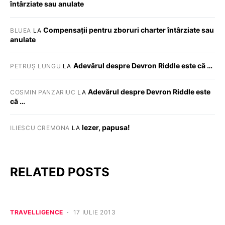
întârziate sau anulate
Compensații pentru zboruri charter întârziate sau
BLUEA
LA
anulate
Adevărul despre Devron Riddle este că …
PETRUȘ LUNGU
LA
Adevărul despre Devron Riddle este
COSMIN PANZARIUC
LA
că …
Iezer, papusa!
ILIESCU CREMONA
LA
RELATED POSTS
TRAVELLIGENCE
17 IULIE 2013