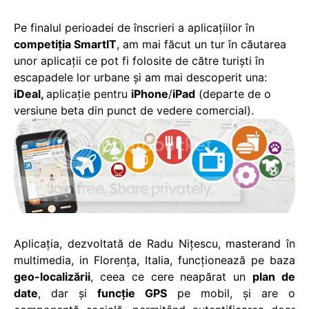
Pe finalul perioadei de înscrieri a aplicațiilor în
competiția SmartIT
, am mai făcut un tur în căutarea
unor aplicații ce pot fi folosite de către turiști în
escapadele lor urbane și am mai descoperit una:
iDeal,
aplicație pentru
iPhone
/
iPad
(departe de o
versiune beta din punct de vedere comercial).
Aplicația, dezvoltată de Radu Nițescu, masterand în
multimedia, in Florența, Italia, funcționează pe baza
geo-localizării
, ceea ce cere neapărat un
plan de
date
, dar și
funcție GPS
pe mobil, și are o