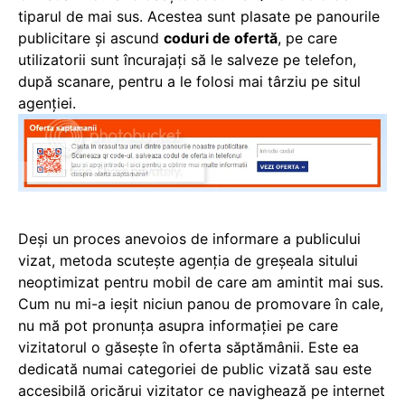
tiparul de mai sus. Acestea sunt plasate pe panourile
publicitare şi ascund
coduri de ofertă
, pe care
utilizatorii sunt încurajaţi să le salveze pe telefon,
după scanare, pentru a le folosi mai târziu pe situl
agenţiei.
Deşi un proces anevoios de informare a publicului
vizat, metoda scuteşte agenţia de greşeala sitului
neoptimizat pentru mobil de care am amintit mai sus.
Cum nu mi-a ieşit niciun panou de promovare în cale,
nu mă pot pronunţa asupra informaţiei pe care
vizitatorul o găseşte în oferta săptămânii. Este ea
dedicată numai categoriei de public vizată sau este
accesibilă oricărui vizitator ce navighează pe internet