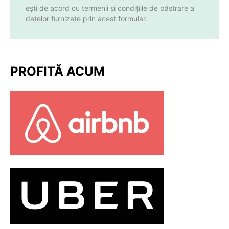
ești de acord cu termenii și condițiile de păstrare a
datelor furnizate prin acest formular.
PROFITĂ ACUM