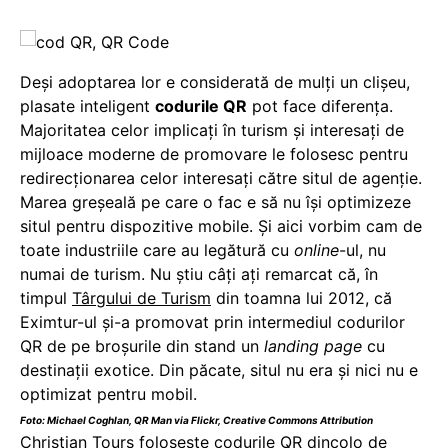
Deşi adoptarea lor e considerată de mulţi un clişeu,
plasate inteligent
codurile QR
pot face diferenţa.
Majoritatea celor implicaţi în turism şi interesaţi de
mijloace moderne de promovare le folosesc pentru
redirecţionarea celor interesaţi către situl de agenţie.
Marea greşeală pe care o fac e să nu îşi optimizeze
situl pentru dispozitive mobile. Şi aici vorbim cam de
toate industriile care au legătură cu
online
-ul, nu
numai de turism. Nu știu câți ați remarcat că, în
timpul
Târgului de Turism
din toamna lui 2012, că
Eximtur-ul și-a promovat prin intermediul codurilor
QR de pe broșurile din stand un
landing page
cu
destinații exotice. Din păcate, situl nu era și nici nu e
optimizat pentru mobil.
Foto:
Michael Coghlan
,
QR Man
via Flickr,
Creative Commons Attribution
Christian Tours foloseşte codurile QR dincolo de