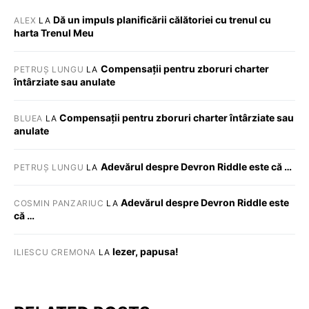
Dă un impuls planificării călătoriei cu trenul cu
ALEX
LA
harta Trenul Meu
Compensații pentru zboruri charter
PETRUȘ LUNGU
LA
întârziate sau anulate
Compensații pentru zboruri charter întârziate sau
BLUEA
LA
anulate
Adevărul despre Devron Riddle este că …
PETRUȘ LUNGU
LA
Adevărul despre Devron Riddle este
COSMIN PANZARIUC
LA
că …
Iezer, papusa!
ILIESCU CREMONA
LA