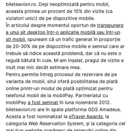
bileteavion.ro. Deşi neoptimizată pentru mobil,
aceasta primea un procent de 15% din vizite (ca
viziatori unici) de pe dispozitive mobile.
În articolul despre momentul oportun de
transpunere
a unui sit
desktop
într-o aplicație mobilă sau într-un
sit mobil
, spuneam că un trafic generat în proporție
de 20-30% de pe dispozitive mobile e semnul care ar
trebuie să ridice această problemă, dar că nu este o
regulă bătută în cuie. M-am înșelat, pragul de vizite e
mult mai mic decât estimare mea.
Pentru permite întreg procesul de rezervare de pe
varianta de mobil, situl oferă posibilitatea de plată
online
printr-un modul de plată optimizat pentru
telefonul mobil de la mobilPay. Partneriatul cu
mobilPay
a fost semnat
în luna noiembrie 2012.
bileteavion.ro are în spate platforma GDS Amadeus.
Acesta a fost nominalizat la
eTravel Awards
, la
categoria
Web Reservation System
, și la categoria
cel
mai bun website românesc de rezervări online
din