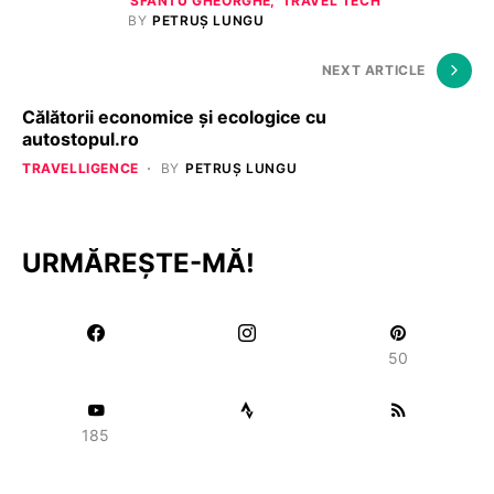
SFANTU GHEORGHE
TRAVEL TECH
BY
PETRUȘ LUNGU
NEXT ARTICLE
Călătorii economice și ecologice cu
autostopul.ro
TRAVELLIGENCE
BY
PETRUȘ LUNGU
URMĂREȘTE-MĂ!
50
185