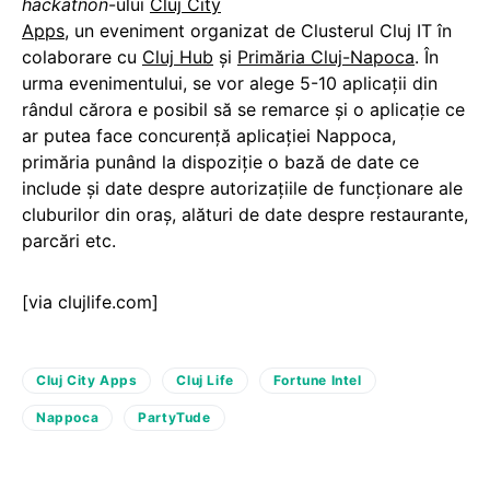
hackatnon
-ului
Cluj City
Apps
, un eveniment organizat de Clusterul Cluj IT în
colaborare cu
Cluj Hub
și
Primăria Cluj-Napoca
. În
urma evenimentului, se vor alege 5-10 aplicații din
rândul cărora e posibil să se remarce și o aplicație ce
ar putea face concurență aplicației Nappoca,
primăria punând la dispoziție o bază de date ce
include și date despre autorizațiile de funcționare ale
cluburilor din oraș, alături de date despre restaurante,
parcări etc.
[via clujlife.com]
Cluj City Apps
Cluj Life
Fortune Intel
Nappoca
PartyTude