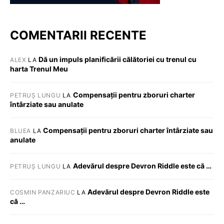
COMENTARII RECENTE
Dă un impuls planificării călătoriei cu trenul cu
ALEX
LA
harta Trenul Meu
Compensații pentru zboruri charter
PETRUȘ LUNGU
LA
întârziate sau anulate
Compensații pentru zboruri charter întârziate sau
BLUEA
LA
anulate
Adevărul despre Devron Riddle este că …
PETRUȘ LUNGU
LA
Adevărul despre Devron Riddle este
COSMIN PANZARIUC
LA
că …