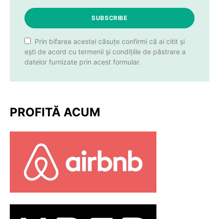
SUBSCRIBE
Prin bifarea acestei căsuțe confirmi că ai citit și
ești de acord cu termenii și condițiile de păstrare a
datelor furnizate prin acest formular.
PROFITĂ ACUM