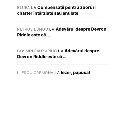
Compensații pentru zboruri
BLUEA
LA
charter întârziate sau anulate
Adevărul despre Devron
PETRUȘ LUNGU
LA
Riddle este că …
Adevărul despre
COSMIN PANZARIUC
LA
Devron Riddle este că …
Iezer, papusa!
ILIESCU CREMONA
LA