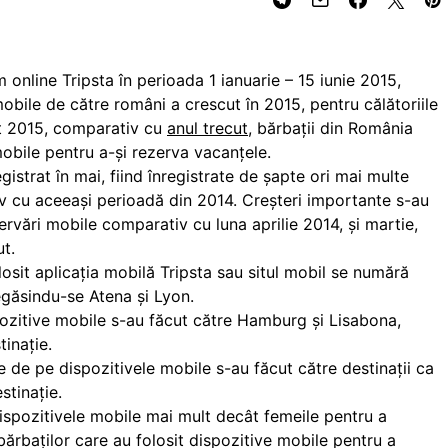
online Tripsta în perioada 1 ianuarie – 15 iunie 2015,
obile de către români a crescut în 2015, pentru călătoriile
st 2015, comparativ cu
anul trecut
, bărbații din România
obile pentru a-și rezerva vacanțele.
gistrat în mai, fiind înregistrate de șapte ori mai multe
v cu aceeași perioadă din 2014. Creșteri importante s-au
ezervări mobile comparativ cu luna aprilie 2014, și martie,
t.
losit aplicația mobilă Tripsta sau situl mobil se numără
regăsindu-se Atena și Lyon.
pozitive mobile s-au făcut către Hamburg și Lisabona,
inație.
e de pe dispozitivele mobile s-au făcut către destinații ca
stinație.
 dispozitivele mobile mai mult decât femeile pentru a
ărbaților care au folosit dispozitive mobile pentru a