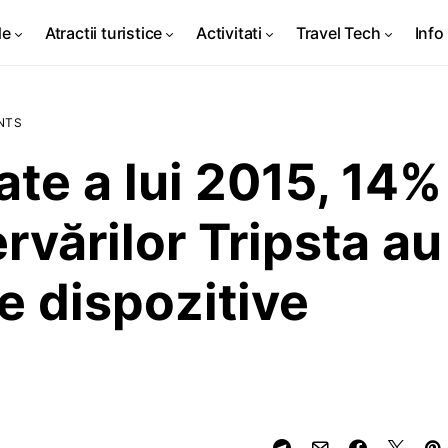
de
Atractii turistice
Activitati
Travel Tech
Info 
NTS
ate a lui 2015, 14%
ervărilor Tripsta au
pe dispozitive