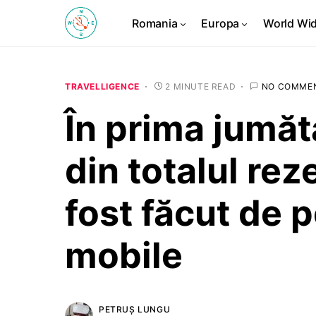
Romania
Europa
World Wi
TRAVELLIGENCE
2 MINUTE READ
NO COMME
În prima jumăt
din totalul rez
fost făcut de 
mobile
PETRUȘ LUNGU