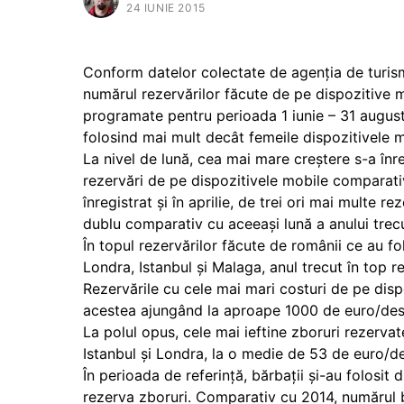
24 IUNIE 2015
Conform datelor colectate de agenția de turism 
numărul rezervărilor făcute de pe dispozitive m
programate pentru perioada 1 iunie – 31 augu
folosind mai mult decât femeile dispozitivele m
La nivel de lună, cea mai mare creștere s-a înre
rezervări de pe dispozitivele mobile comparati
înregistrat și în aprilie, de trei ori mai multe r
dublu comparativ cu aceeași lună a anului trecu
În topul rezervărilor făcute de românii ce au fo
Londra, Istanbul și Malaga, anul trecut în top 
Rezervările cu cele mai mari costuri de pe dis
acestea ajungând la aproape 1000 de euro/dest
La polul opus, cele mai ieftine zboruri rezervat
Istanbul și Londra, la o medie de 53 de euro/de
În perioada de referință, bărbații și-au folosit
rezerva zboruri. Comparativ cu 2014, numărul b