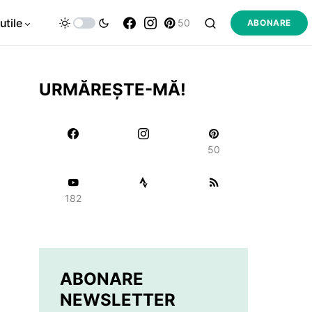
utile
50
ABONARE
URMĂREȘTE-MĂ!
50
182
ABONARE
NEWSLETTER