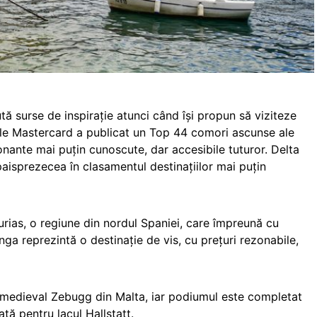
ută surse de inspiraţie atunci când îşi propun să viziteze
ionale Mastercard a publicat un Top 44 comori ascunse ale
onante mai puţin cunoscute, dar accesibile tuturor. Delta
paisprezecea în clasamentul destinațiilor mai puțin
urias, o regiune din nordul Spaniei, care împreună cu
nga reprezintă o destinaţie de vis, cu preţuri rezonabile,
ul medieval Zebugg din Malta, iar podiumul este completat
ă pentru lacul Hallstatt.