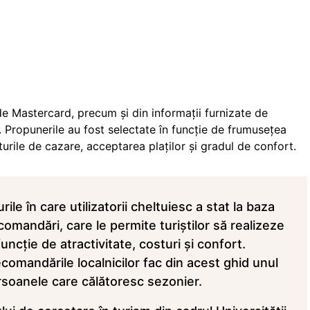
de Mastercard, precum şi din informaţii furnizate de
i. Propunerile au fost selectate în funcţie de frumuseţea
turile de cazare, acceptarea plaţilor şi gradul de confort.
le în care utilizatorii cheltuiesc a stat la baza
ecomandări, care le permite turiştilor să realizeze
funcţie de atractivitate, costuri şi confort.
comandările localnicilor fac din acest ghid unul
ersoanele care călătoresc sezonier.