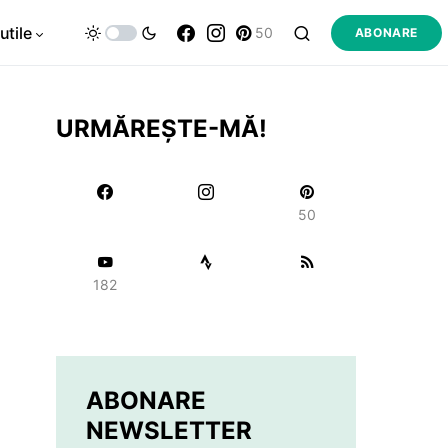
utile
50
ABONARE
URMĂREȘTE-MĂ!
50
182
ABONARE
NEWSLETTER