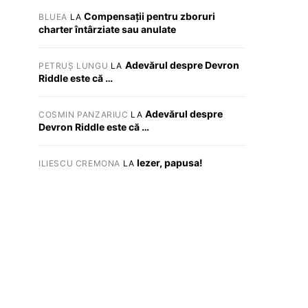
Compensații pentru zboruri
BLUEA
LA
charter întârziate sau anulate
Adevărul despre Devron
PETRUȘ LUNGU
LA
Riddle este că …
Adevărul despre
COSMIN PANZARIUC
LA
Devron Riddle este că …
Iezer, papusa!
ILIESCU CREMONA
LA