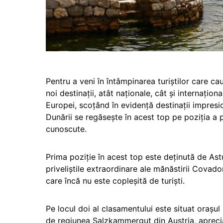
Pentru a veni în întâmpinarea turiştilor care ca
noi destinaţii, atât naţionale, cât şi internaţ
Europei, scoțând în evidență destinaţii impresi
Dunării se regăsește în acest top pe poziţia a 
cunoscute.
Prima poziţie în acest top este deţinută de Ast
priveliştile extraordinare ale mănăstirii Covado
care încă nu este copleşită de turişti.
Pe locul doi al clasamentului este situat oraş
de regiunea Salzkammergut din Austria, apreciat