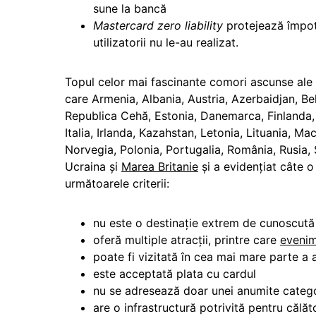
sune la bancă
Mastercard zero liability
protejează împotr
utilizatorii nu le-au realizat.
Topul celor mai fascinante comori ascunse ale E
care Armenia, Albania, Austria, Azerbaidjan, Be
Republica Cehă, Estonia, Danemarca, Finlanda,
Italia, Irlanda, Kazahstan, Letonia, Lituania, 
Norvegia, Polonia, Portugalia, România, Rusia, 
Ucraina şi
Marea Britanie
și a evidenţiat câte o 
următoarele criterii:
nu este o destinaţie extrem de cunoscută 
oferă multiple atracţii, printre care
eveni
poate fi vizitată în cea mai mare parte a 
este acceptată plata cu cardul
nu se adresează doar unei anumite categor
are o infrastructură potrivită pentru călăto