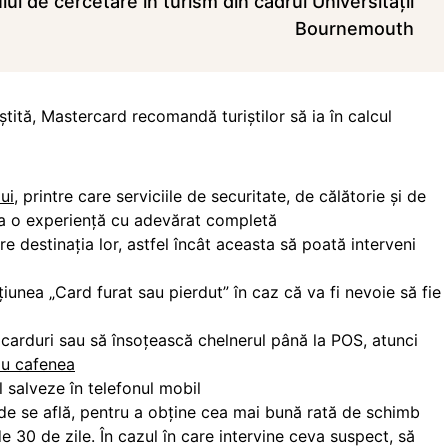
i de cercetare în turism din cadrul Universităţii
Bournemouth
ştită, Mastercard recomandă turiştilor să ia în calcul
ui
, printre care serviciile de securitate, de călătorie şi de
ura o experienţă cu adevărat completă
re destinaţia lor, astfel încât aceasta să poată interveni
iunea „Card furat sau pierdut” în caz că va fi nevoie să fie
 carduri sau să însoţească chelnerul până la POS, atunci
au cafenea
l salveze în telefonul mobil
de se află, pentru a obține cea mai bună rată de schimb
e 30 de zile. În cazul în care intervine ceva suspect, să