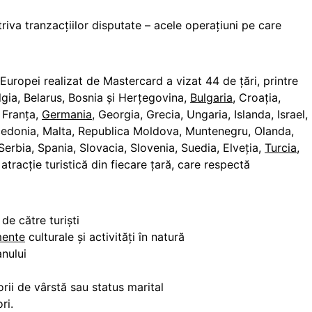
iva tranzacțiilor disputate – acele operaţiuni pe care
uropei realizat de Mastercard a vizat 44 de țări, printre
lgia, Belarus, Bosnia și Herțegovina,
Bulgaria
, Croația,
 Franţa,
Germania
, Georgia, Grecia, Ungaria, Islanda, Israel,
Macedonia, Malta, Republica Moldova, Muntenegru, Olanda,
Serbia, Spania, Slovacia, Slovenia, Suedia, Elveţia,
Turcia
,
atracţie turistică din fiecare ţară, care respectă
de către turişti
mente
culturale şi activităţi în natură
anului
ii de vârstă sau status marital
ri.