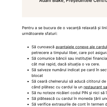
Adam Blake, Preşedintele Centrulu
Pentru a se bucura de o vacanţă relaxată şi lini
următoarele sfaturi:
Să cunoască
avantajele conexe ale cardul
petrecere a timpului liber, care pot asig
Să comunice băncii sau instituţiei financia
cât mai rapid, dacă situaţia o va cere.
Să salveze numărul indicat pe card în secţ
blocat
Să ceară chelnerului să aducă cititorul de
când plătesc cu cardul la un
restaurant s
Să nu noteze nicăieri codul PIN şi nici să î
Să plătească cu cardul în moneda ţării un
Să verifice extrasurile de cont în termen d