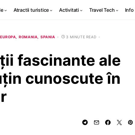
de
Atractii turistice
Activitati
Travel Tech
Info 
EUROPA
ROMANIA
SPANIA
3 MINUTE READ
ii fascinante ale
țin cunoscute în
r