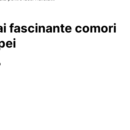
ai fascinante comori
pei
a