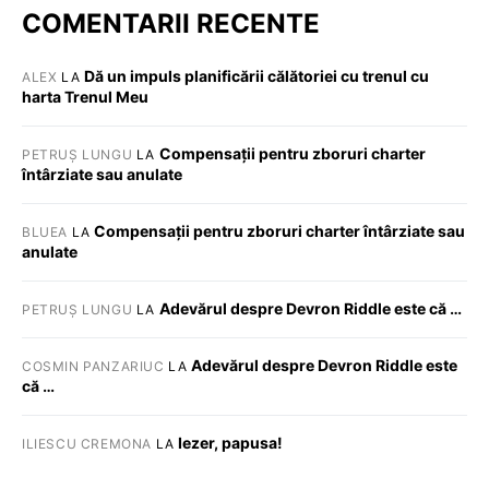
COMENTARII RECENTE
Dă un impuls planificării călătoriei cu trenul cu
ALEX
LA
harta Trenul Meu
Compensații pentru zboruri charter
PETRUȘ LUNGU
LA
întârziate sau anulate
Compensații pentru zboruri charter întârziate sau
BLUEA
LA
anulate
Adevărul despre Devron Riddle este că …
PETRUȘ LUNGU
LA
Adevărul despre Devron Riddle este
COSMIN PANZARIUC
LA
că …
Iezer, papusa!
ILIESCU CREMONA
LA