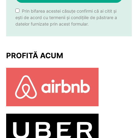
Prin bifarea acestei căsuțe confirmi că ai citit și
ești de acord cu termenii și condițiile de păstrare a
datelor furnizate prin acest formular.
PROFITĂ ACUM