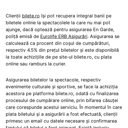
Clienții
bilete.ro
își pot recupera integral banii pe
biletele online la spectacolele la care nu mai pot
ajunge, dacă optează pentru asigurarea En Garde,
poliță emisă de
Eurolife ERB Asigurări
. Asigurarea se
calculează ca procent din coșul de cumpărături,
respectiv 4.5% din prețul biletelor și este disponibilă
la toate achizițiile de pe site-ul bilete.ro, cu plata
online sau ramburs la curier.
Asigurarea biletelor la spectacole, respectiv
evenimente culturale și sportive, se face la achiziția
acestora pe platforma bilete.ro, odată cu finalizarea
procesului de cumpărare online, prin bifarea căsuței
care corespunde acestui serviciu. În momentul în care
plata biletului și a asigurării a fost efectuată, clienții
primesc un email cu datele necesare și confirmarea
faptului că biletul a fost asigurat. Există inclusiv