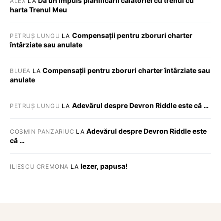
Dă un impuls planificării călătoriei cu trenul cu
ALEX
LA
harta Trenul Meu
Compensații pentru zboruri charter
PETRUȘ LUNGU
LA
întârziate sau anulate
Compensații pentru zboruri charter întârziate sau
BLUEA
LA
anulate
Adevărul despre Devron Riddle este că …
PETRUȘ LUNGU
LA
Adevărul despre Devron Riddle este
COSMIN PANZARIUC
LA
că …
Iezer, papusa!
ILIESCU CREMONA
LA