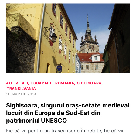
ACTIVITATI
ESCAPADE
ROMANIA
SIGHISOARA
TRANSILVANIA
18 MARTIE 2014
Sighișoara, singurul oraș-cetate medieval
locuit din Europa de Sud-Est din
patrimoniul UNESCO
Fie că vii pentru un traseu isoric în cetate, fie că vii