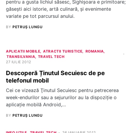
pentru a gusta lichiul săsesc, Sighișoara e primitoare;
găsești aici istorie, artă culinară, și evenimente
variate pe tot parcursul anului.
BY
PETRUȘ LUNGU
APLICATII MOBILE
ATRACTII TURISTICE
ROMANIA
TRANSILVANIA
TRAVEL TECH
27 IULIE 2012
Descoperă Ținutul Secuiesc de pe
telefonul mobil
Cei ce vizează Ţinutul Secuiesc pentru petrecerea
week-endurilor sau a sejururilor au la dispoziţie o
aplicaţie mobilă Android,…
BY
PETRUȘ LUNGU
INFO UTILE
TRAVEL TECH
26 IANUARIE 2012