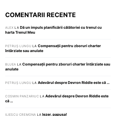
COMENTARII RECENTE
Dă un impuls planificării călătoriei cu trenul cu
ALEX
LA
harta Trenul Meu
Compensații pentru zboruri charter
PETRUȘ LUNGU
LA
întârziate sau anulate
Compensații pentru zboruri charter întârziate sau
BLUEA
LA
anulate
Adevărul despre Devron Riddle este că …
PETRUȘ LUNGU
LA
Adevărul despre Devron Riddle este
COSMIN PANZARIUC
LA
că …
Iezer, papusa!
ILIESCU CREMONA
LA