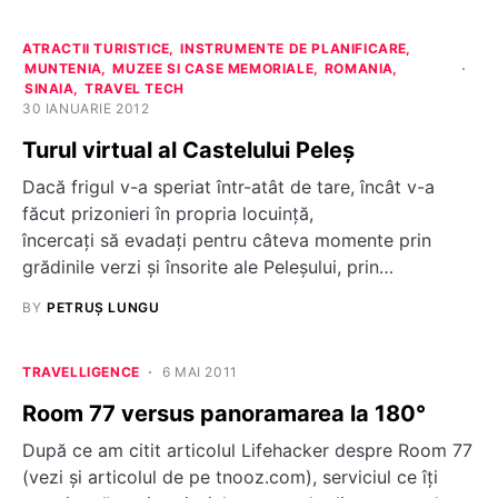
ATRACTII TURISTICE
INSTRUMENTE DE PLANIFICARE
MUNTENIA
MUZEE SI CASE MEMORIALE
ROMANIA
SINAIA
TRAVEL TECH
30 IANUARIE 2012
Turul virtual al Castelului Peleș
Dacă frigul v-a speriat într-atât de tare, încât v-a
făcut prizonieri în propria locuinţă,
încercaţi să evadaţi pentru câteva momente prin
grădinile verzi şi însorite ale Peleşului, prin…
BY
PETRUȘ LUNGU
TRAVELLIGENCE
6 MAI 2011
Room 77 versus panoramarea la 180°
După ce am citit articolul Lifehacker despre Room 77
(vezi şi articolul de pe tnooz.com), serviciul ce îţi