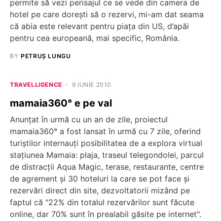
permite să vezi perisajul ce se vede din camera de
hotel pe care doreşti să o rezervi, mi-am dat seama
că abia este relevant pentru piaţa din US, d’apăi
pentru cea europeană, mai specific, România.
BY
PETRUȘ LUNGU
TRAVELLIGENCE
9 IUNIE 2010
mamaia360° e pe val
Anunțat în urmă cu un an de zile, proiectul
mamaia360° a fost lansat în urmă cu 7 zile, oferind
turiștilor internauți posibilitatea de a explora virtual
stațiunea Mamaia: plaja, traseul telegondolei, parcul
de distracții Aqua Magic, terase, restaurante, centre
de agrement și 30 hoteluri la care se pot face și
rezervări direct din site, dezvoltatorii mizând pe
faptul că "22% din totalul rezervărilor sunt făcute
online, dar 70% sunt în prealabil găsite pe internet".