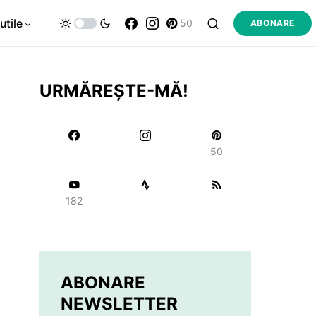
utile
50
ABONARE
URMĂREȘTE-MĂ!
50
182
ABONARE
NEWSLETTER