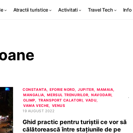
de
Atractii turistice
Activitati
Travel Tech
Info 
soane
CONSTANTA
EFORIE NORD
JUPITER
MAMAIA
MANGALIA
MERSUL TRENURILOR
NAVODARI
OLIMP
TRANSPORT CALATORI
VADU
VAMA VECHE
VENUS
19 AUGUST 2022
Ghid practic pentru turiștii ce vor să
călătorească între stațiunile de pe