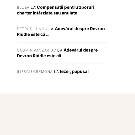
Compensații pentru zboruri
BLUEA
LA
charter întârziate sau anulate
Adevărul despre Devron
PETRUȘ LUNGU
LA
Riddle este că …
Adevărul despre
COSMIN PANZARIUC
LA
Devron Riddle este că …
Iezer, papusa!
ILIESCU CREMONA
LA