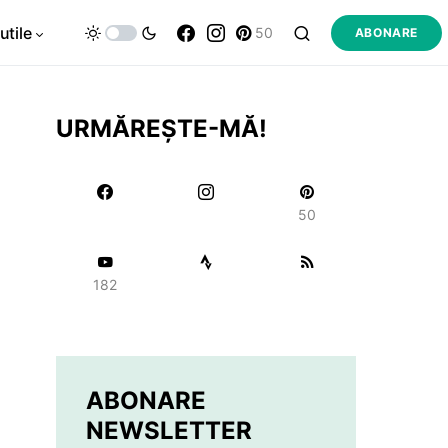
utile
50
ABONARE
URMĂREȘTE-MĂ!
50
182
ABONARE
NEWSLETTER