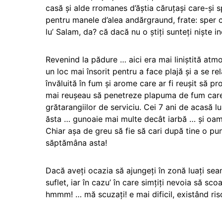
casă şi alde rromanes d’ăştia căruţaşi care-şi spă
pentru manele d’alea andărgraund, frate: sper că 
lu’ Salam, da? că dacă nu o ştiţi sunteţi nişte inc
Revenind la pădure … aici era mai liniştită atm
un loc mai însorit pentru a face plajă şi a se r
învăluită în fum şi arome care ar fi reuşit să p
mai reuşeau să penetreze plapuma de fum care 
grătarangiilor de serviciu. Cei 7 ani de acasă 
ăsta … gunoaie mai multe decât iarbă … şi oameni
Chiar aşa de greu să fie să cari după tine o pungă
săptămâna asta!
Dacă aveţi ocazia să ajungeţi în zonă luaţi sea
suflet, iar în cazu’ în care simţiţi nevoia să sco
hmmm! … mă scuzaţi! e mai dificil, existând riscu’