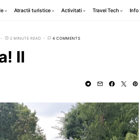
de
Atractii turistice
Activitati
Travel Tech
Info 
2 MINUTE READ
4 COMMENTS
! II