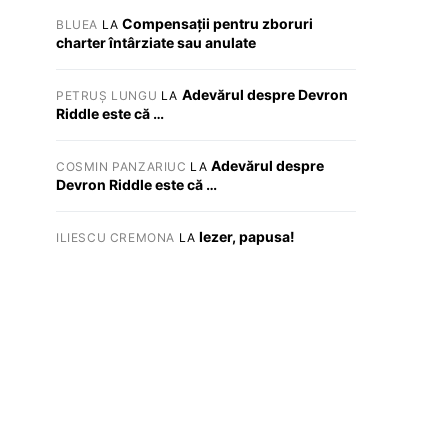
Compensații pentru zboruri
BLUEA
LA
charter întârziate sau anulate
Adevărul despre Devron
PETRUȘ LUNGU
LA
Riddle este că …
Adevărul despre
COSMIN PANZARIUC
LA
Devron Riddle este că …
Iezer, papusa!
ILIESCU CREMONA
LA