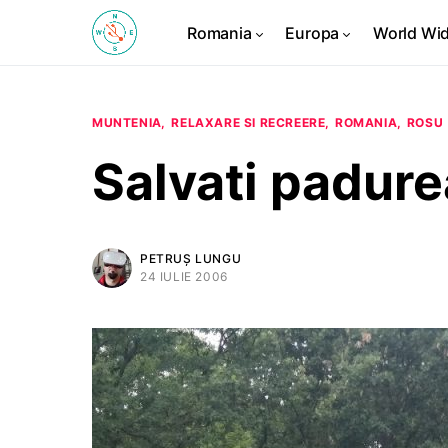
Romania
Europa
World Wi
MUNTENIA
RELAXARE SI RECREERE
ROMANIA
ROSU
Salvati padurea
PETRUȘ LUNGU
24 IULIE 2006