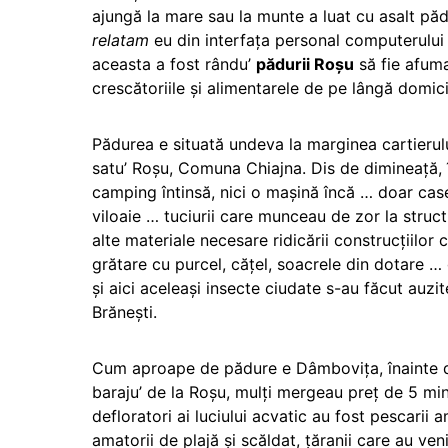
ajungă la mare sau la munte a luat cu asalt păd
relatam
eu din interfaţa personal computerulu
aceasta a fost rându’
pădurii Roşu
să fie afuma
crescătoriile şi alimentarele de pe lângă domici
Pădurea e situată undeva la marginea cartierului
satu’ Roşu, Comuna Chiajna. Dis de dimineaţă, î
camping întinsă, nici o maşină încă … doar case c
viloaie … tuciurii care munceau de zor la struct
alte materiale necesare ridicării construcţiilor 
grătare cu purcel, căţel, soacrele din dotare … 
şi aici aceleaşi insecte ciudate s-au făcut auzi
Brăneşti.
Cum aproape de pădure e Dâmboviţa, înainte d
baraju’ de la Roşu, mulţi mergeau preţ de 5 minu
defloratori ai luciului acvatic au fost pescarii
amatorii de plajă şi scăldat, ţăranii care au ven