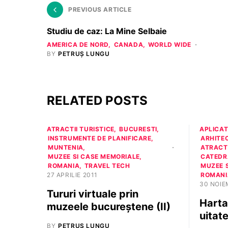
PREVIOUS ARTICLE
Studiu de caz: La Mine Selbaie
AMERICA DE NORD
CANADA
WORLD WIDE
BY
PETRUȘ LUNGU
RELATED POSTS
ATRACTII TURISTICE
BUCURESTI
APLICAT
INSTRUMENTE DE PLANIFICARE
ARHITE
MUNTENIA
ATRACTI
MUZEE SI CASE MEMORIALE
CATEDRA
ROMANIA
TRAVEL TECH
MUZEE 
27 APRILIE 2011
ROMANI
30 NOIE
Tururi virtuale prin
Hart
muzeele bucureştene (II)
uitat
BY
PETRUȘ LUNGU