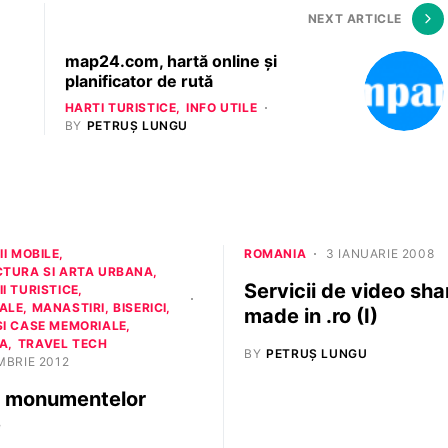
NEXT ARTICLE
map24.com, hartă online și
planificator de rută
HARTI TURISTICE
INFO UTILE
BY
PETRUȘ LUNGU
II MOBILE
ROMANIA
3 IANUARIE 2008
CTURA SI ARTA URBANA
Servicii de video sha
I TURISTICE
LE, MANASTIRI, BISERICI
made in .ro (I)
SI CASE MEMORIALE
A
TRAVEL TECH
BY
PETRUȘ LUNGU
MBRIE 2012
a monumentelor
e