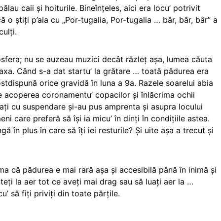
lau caii şi hoiturile. Bineînţeles, aici era locu’ potrivit
o ştiţi p’aia cu „Por-tugalia, Por-tugalia … bâr, bâr, bâr” a
ulţi.
osfera; nu se auzeau muzici decât răzleţ aşa, lumea căuta
elaxa. Când s-a dat startu’ la grătare … toată pădurea era
rostdispună orice gravidă în luna a 9a. Razele soarelui abia
acoperea coronamentu’ copacilor şi înlăcrima ochii
luaţi cu suspendare şi-au pus amprenta şi asupra locului
 care preferă să îşi ia micu’ în dinţi în condiţiile astea.
 în plus în care să îţi iei resturile? Şi uite aşa a trecut şi
ma că pădurea e mai rară aşa şi accesibilă până în inimă şi
ateţi la aer tot ce aveţi mai drag sau să luaţi aer la …
 să fiţi priviţi din toate părţile.