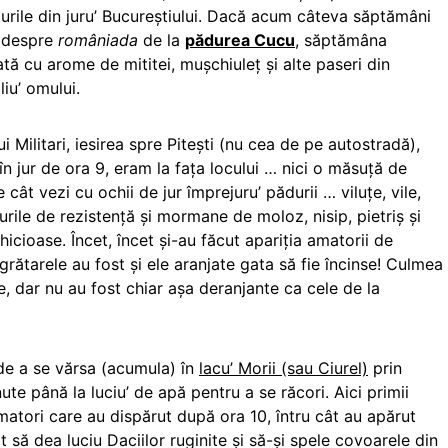
urile din juru’ Bucureştiului. Dacă acum câteva săptămâni
i despre
româniada
de la
pădurea Cucu
, săptămâna
tă cu arome de mititei, muşchiuleţ şi alte paseri din
liu’ omului.
 Militari, iesirea spre Piteşti (nu cea de pe autostradă),
n jur de ora 9, eram la faţa locului … nici o măsuţă de
ât vezi cu ochii de jur împrejuru’ pădurii … viluţe, vile,
urile de rezistenţă şi mormane de moloz, nisip, pietriş şi
chicioase. Încet, încet şi-au făcut apariţia amatorii de
grătarele au fost şi ele aranjate gata să fie încinse! Culmea
te, dar nu au fost chiar aşa deranjante ca cele de la
e a se vărsa (acumula) în
lacu’ Morii (sau Ciurel)
prin
te până la luciu’ de apă pentru a se răcori. Aici primii
 amatori care au dispărut după ora 10, întru cât au apărut
it să dea luciu Daciilor ruginite şi să-şi spele covoarele din