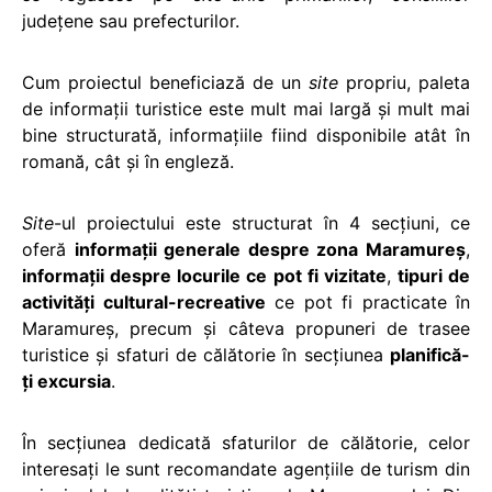
judeţene sau prefecturilor.
Cum proiectul beneficiază de un
site
propriu, paleta
de informaţii turistice este mult mai largă şi mult mai
bine structurată, informaţiile fiind disponibile atât în
romană, cât şi în engleză.
Site
-ul proiectului este structurat în 4 secţiuni, ce
oferă
informaţii generale despre zona Maramureş
,
informaţii despre locurile ce pot fi vizitate
,
tipuri de
activităţi cultural-recreative
ce pot fi practicate în
Maramureș, precum şi câteva propuneri de trasee
turistice şi sfaturi de călătorie în secțiunea
planifică-
ți excursia
.
În secţiunea dedicată sfaturilor de călătorie, celor
interesaţi le sunt recomandate agenţiile de turism din