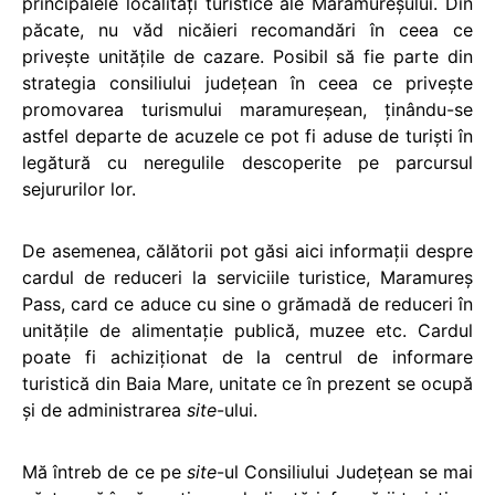
principalele localităţi turistice ale Maramureşului. Din
păcate, nu văd nicăieri recomandări în ceea ce
priveşte unităţile de cazare. Posibil să fie parte din
strategia consiliului judeţean în ceea ce priveşte
promovarea turismului maramureşean, ţinându-se
astfel departe de acuzele ce pot fi aduse de turişti în
legătură cu neregulile descoperite pe parcursul
sejururilor lor.
De asemenea, călătorii pot găsi aici informaţii despre
cardul de reduceri la serviciile turistice, Maramureș
Pass, card ce aduce cu sine o grămadă de reduceri în
unităţile de alimentaţie publică, muzee etc. Cardul
poate fi achiziţionat de la centrul de informare
turistică din Baia Mare, unitate ce în prezent se ocupă
şi de administrarea
site
-ului.
Mă întreb de ce pe
site
-ul Consiliului Județean se mai