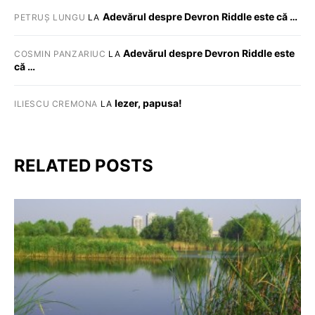
Adevărul despre Devron Riddle este că …
PETRUȘ LUNGU
LA
Adevărul despre Devron Riddle este
COSMIN PANZARIUC
LA
că …
Iezer, papusa!
ILIESCU CREMONA
LA
RELATED POSTS