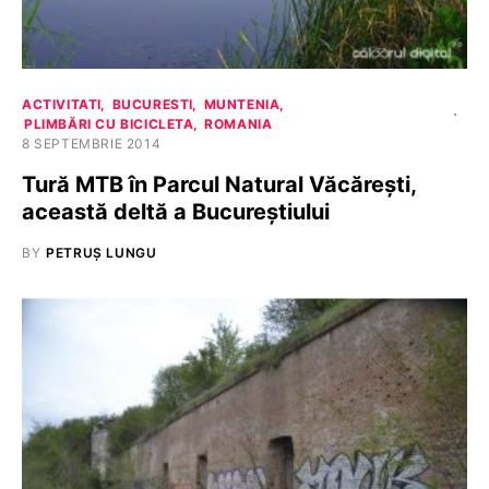
ACTIVITATI
BUCURESTI
MUNTENIA
PLIMBĂRI CU BICICLETA
ROMANIA
8 SEPTEMBRIE 2014
Tură MTB în Parcul Natural Văcăreşti,
această deltă a Bucureştiului
BY
PETRUȘ LUNGU