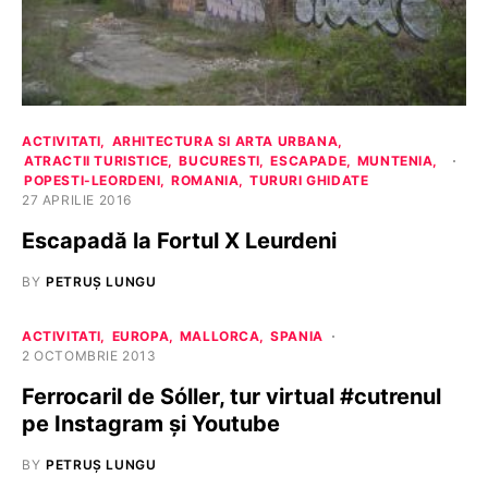
ACTIVITATI
ARHITECTURA SI ARTA URBANA
ATRACTII TURISTICE
BUCURESTI
ESCAPADE
MUNTENIA
POPESTI-LEORDENI
ROMANIA
TURURI GHIDATE
27 APRILIE 2016
Escapadă la Fortul X Leurdeni
BY
PETRUȘ LUNGU
ACTIVITATI
EUROPA
MALLORCA
SPANIA
2 OCTOMBRIE 2013
Ferrocaril de Sóller, tur virtual #cutrenul
pe Instagram și Youtube
BY
PETRUȘ LUNGU