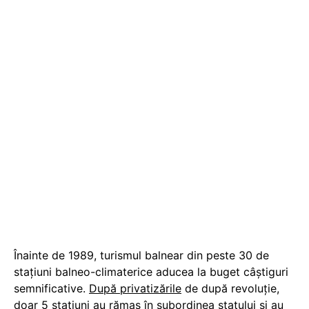
Înainte de 1989, turismul balnear din peste 30 de
staţiuni balneo-climaterice aducea la buget câştiguri
semnificative.
După privatizările
de după revoluţie,
doar 5 staţiuni au rămas în subordinea statului şi au