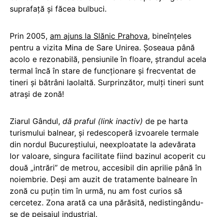
suprafaţă şi făcea bulbuci.
Prin 2005,
am ajuns la Slănic Prahova
, bineînţeles
pentru a vizita Mina de Sare Unirea. Şoseaua până
acolo e rezonabilă, pensiunile în floare, ştrandul acela
termal încă în stare de funcţionare şi frecventat de
tineri şi bătrâni laolaltă. Surprinzător, mulţi tineri sunt
atraşi de zonă!
Ziarul Gândul,
dă praful (link inactiv)
de pe harta
turismului balnear, şi redescoperă izvoarele termale
din nordul Bucureştiului, neexploatate la adevărata
lor valoare, singura facilitate fiind bazinul acoperit cu
două „intrări” de metrou, accesibil din aprilie până în
noiembrie. Deşi am auzit de tratamente balneare în
zonă cu puţin tim în urmă, nu am fost curios să
cercetez. Zona arată ca una părăsită, nedistingându-
se de peisajul industrial.