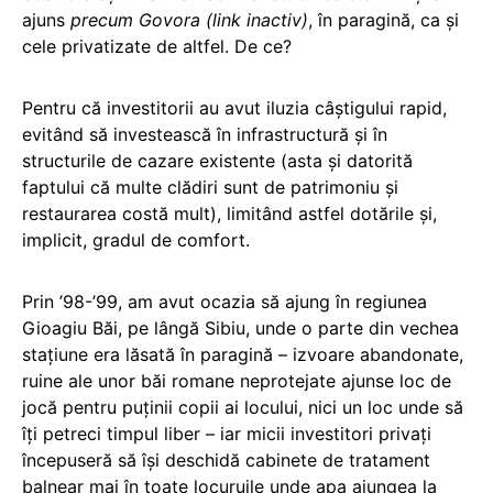
ajuns
precum Govora (link inactiv)
, în paragină, ca şi
cele privatizate de altfel. De ce?
Pentru că investitorii au avut iluzia câştigului rapid,
evitând să investească în infrastructură şi în
structurile de cazare existente (asta şi datorită
faptului că multe clădiri sunt de patrimoniu şi
restaurarea costă mult), limitând astfel dotările şi,
implicit, gradul de comfort.
Prin ’98-’99, am avut ocazia să ajung în regiunea
Gioagiu Băi, pe lângă Sibiu, unde o parte din vechea
staţiune era lăsată în paragină – izvoare abandonate,
ruine ale unor băi romane neprotejate ajunse loc de
jocă pentru puţinii copii ai locului, nici un loc unde să
îţi petreci timpul liber – iar micii investitori privaţi
începuseră să îşi deschidă cabinete de tratament
balnear mai în toate locuruile unde apa ajungea la