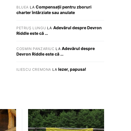
Compensații pentru zboruri
BLUEA
LA
charter întârziate sau anulate
Adevărul despre Devron
PETRUȘ LUNGU
LA
Riddle este că …
Adevărul despre
COSMIN PANZARIUC
LA
Devron Riddle este că …
Iezer, papusa!
ILIESCU CREMONA
LA