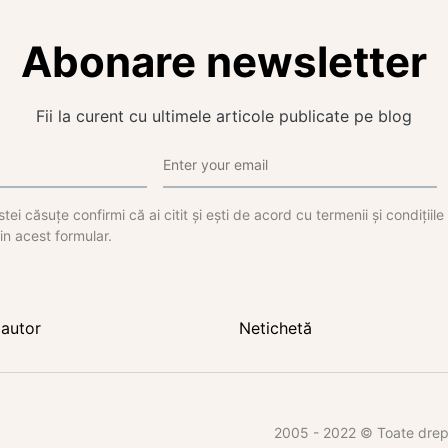
Abonare newsletter
Fii la curent cu ultimele articole publicate pe blog
tei căsuțe confirmi că ai citit și ești de acord cu termenii și condițiil
in acest formular.
autor
Netichetă
2005 - 2022 © Toate dreptu