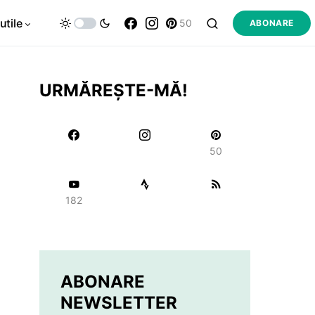
utile
50
ABONARE
URMĂREȘTE-MĂ!
50
182
ABONARE
NEWSLETTER