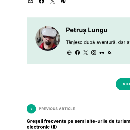
Petruș Lungu
Tânjesc după aventură, dar a
VIE
PREVIOUS ARTICLE
Greşeli frecvente pe semi site-urile de turis
electronic (II)