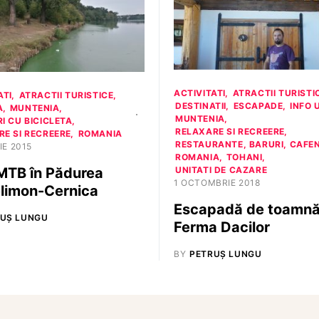
ACTIVITATI
ATRACTII TURISTI
ATI
ATRACTII TURISTICE
DESTINATII
ESCAPADE
INFO 
A
MUNTENIA
MUNTENIA
I CU BICICLETA
RELAXARE SI RECREERE
E SI RECREERE
ROMANIA
RESTAURANTE, BARURI, CAFE
IE 2015
ROMANIA
TOHANI
UNITATI DE CAZARE
MTB în Pădurea
1 OCTOMBRIE 2018
limon-Cernica
Escapadă de toamnă
UȘ LUNGU
Ferma Dacilor
BY
PETRUȘ LUNGU