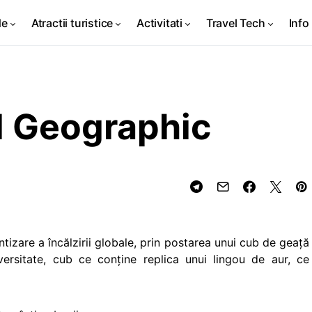
de
Atractii turistice
Activitati
Travel Tech
Info 
l Geographic
zare a încălzirii globale, prin postarea unui cub de geaţă
ersitate, cub ce conţine replica unui lingou de aur, ce