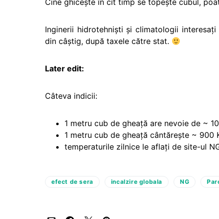
Cine ghiceşte în cît timp se topeşte cubul, poat
Inginerii hidrotehnişti şi climatologii interes
din câştig, după taxele către stat.
Later edit:
Câteva indicii:
1 metru cub de gheaţă are nevoie de ~ 10
1 metru cub de gheaţă cântăreşte ~
900 
temperaturile zilnice le aflaţi de site-ul N
efect de sera
incalzire globala
NG
Par