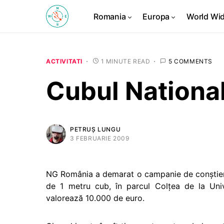
Romania
Europa
World Wi
ACTIVITATI
1 MINUTE READ
5 COMMENTS
Cubul Nationa
PETRUȘ LUNGU
3 FEBRUARIE 2009
NG România a demarat o campanie de conştienti
de 1 metru cub, în parcul Colţea de la Univ
valorează 10.000 de euro.