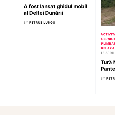
A fost lansat ghidul mobil
al Deltei Dunării
BY
PETRUȘ LUNGU
ACTIVIT
CERNIC
PLIMBĂR
RELAXAR
13 APRIL
Tură 
Pante
BY
PETR