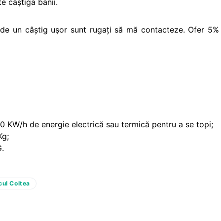
e câştiga banii.
aţi de un câştig uşor sunt rugaţi să mă contacteze. Ofer 5%
0 KW/h de energie electrică sau termică pentru a se topi;
Kg;
G.
cul Coltea