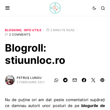
BLOGGING
INFO UTILE
2 MINUTE READ
2 COMMENTS
Blogroll:
stiuunloc.ro
PETRUȘ LUNGU
2 FEBRUARIE 2011
Nu de puține ori am dat peste comentatori supărați
ce damnau autorii unor posturi de pe
blogurile de