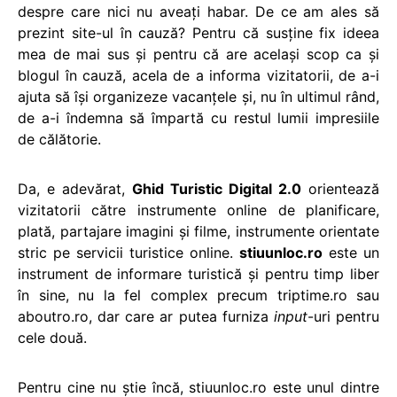
despre care nici nu aveați habar. De ce am ales să
prezint site-ul în cauză? Pentru că susține fix ideea
mea de mai sus și pentru că are același scop ca și
blogul în cauză, acela de a informa vizitatorii, de a-i
ajuta să își organizeze vacanțele și, nu în ultimul rând,
de a-i îndemna să împartă cu restul lumii impresiile
de călătorie.
Da, e adevărat,
Ghid Turistic Digital 2.0
orientează
vizitatorii către instrumente online de planificare,
plată, partajare imagini și filme, instrumente orientate
stric pe servicii turistice online.
stiuunloc.ro
este un
instrument de informare turistică și pentru timp liber
în sine, nu la fel complex precum triptime.ro sau
aboutro.ro, dar care ar putea furniza
input
-uri pentru
cele două.
Pentru cine nu știe încă, stiuunloc.ro este unul dintre