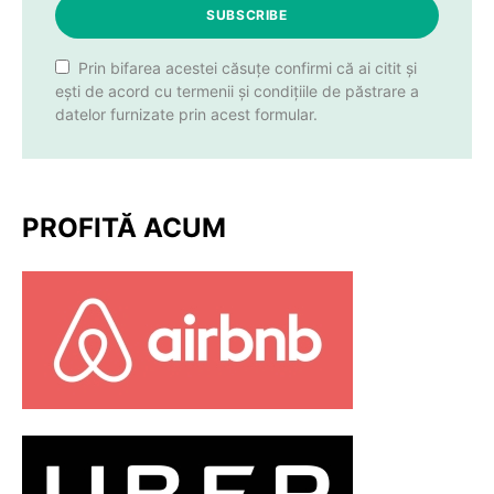
SUBSCRIBE
Prin bifarea acestei căsuțe confirmi că ai citit și
ești de acord cu termenii și condițiile de păstrare a
datelor furnizate prin acest formular.
PROFITĂ ACUM