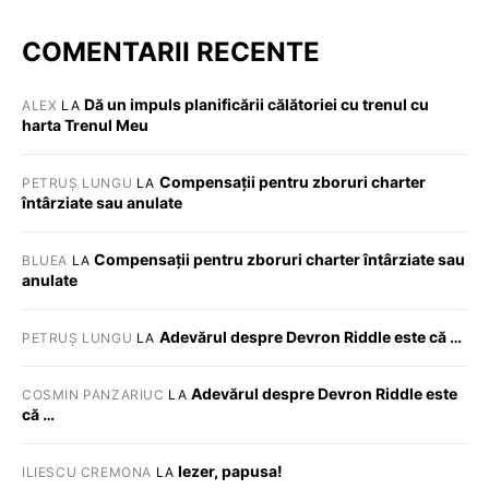
COMENTARII RECENTE
Dă un impuls planificării călătoriei cu trenul cu
ALEX
LA
harta Trenul Meu
Compensații pentru zboruri charter
PETRUȘ LUNGU
LA
întârziate sau anulate
Compensații pentru zboruri charter întârziate sau
BLUEA
LA
anulate
Adevărul despre Devron Riddle este că …
PETRUȘ LUNGU
LA
Adevărul despre Devron Riddle este
COSMIN PANZARIUC
LA
că …
Iezer, papusa!
ILIESCU CREMONA
LA