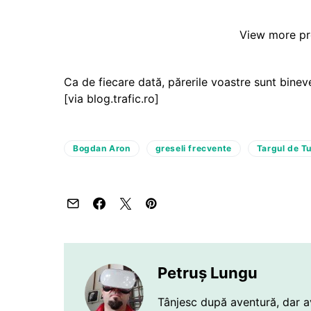
View more
pr
Ca de fiecare dată, părerile voastre sunt bineve
[via blog.trafic.ro]
Bogdan Aron
greseli frecvente
Targul de T
Petruș Lungu
Tânjesc după aventură, dar a