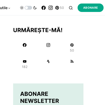
utile
50
ABONARE
URMĂREȘTE-MĂ!
50
182
ABONARE
NEWSLETTER