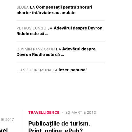
Compensații pentru zboruri
BLUEA
LA
charter întârziate sau anulate
Adevărul despre Devron
PETRUȘ LUNGU
LA
Riddle este că …
Adevărul despre
COSMIN PANZARIUC
LA
Devron Riddle este că …
Iezer, papusa!
ILIESCU CREMONA
LA
TRAVELLIGENCE
30 MARTIE 2013
IE 2017
Publicațiile de turism.
vel
Print, online, ePub?