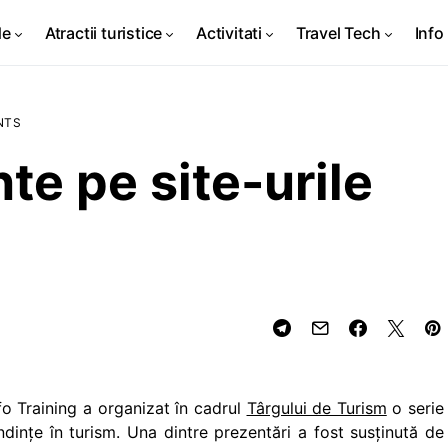
de
Atractii turistice
Activitati
Travel Tech
Info 
NTS
te pe site-urile
o Training a organizat în cadrul
Târgului de Turism
o serie
dințe în turism. Una dintre prezentări a fost susținută de