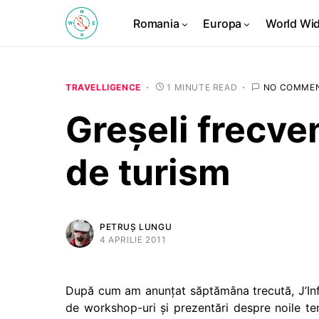
Romania
Europa
World Wi
TRAVELLIGENCE
1 MINUTE READ
NO COMME
Greșeli frecven
de turism
PETRUȘ LUNGU
4 APRILIE 2011
După cum am anunțat săptămâna trecută, J’Inf
de workshop-uri și prezentări despre noile ten