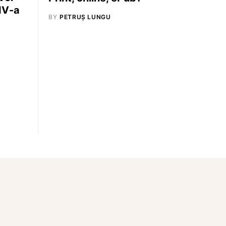
 IV-a
BY
PETRUȘ LUNGU