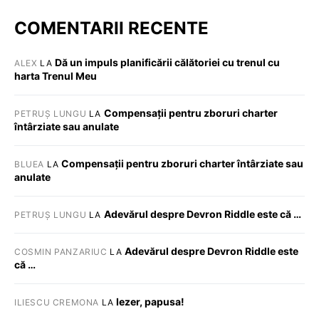
COMENTARII RECENTE
Dă un impuls planificării călătoriei cu trenul cu
ALEX
LA
harta Trenul Meu
Compensații pentru zboruri charter
PETRUȘ LUNGU
LA
întârziate sau anulate
Compensații pentru zboruri charter întârziate sau
BLUEA
LA
anulate
Adevărul despre Devron Riddle este că …
PETRUȘ LUNGU
LA
Adevărul despre Devron Riddle este
COSMIN PANZARIUC
LA
că …
Iezer, papusa!
ILIESCU CREMONA
LA