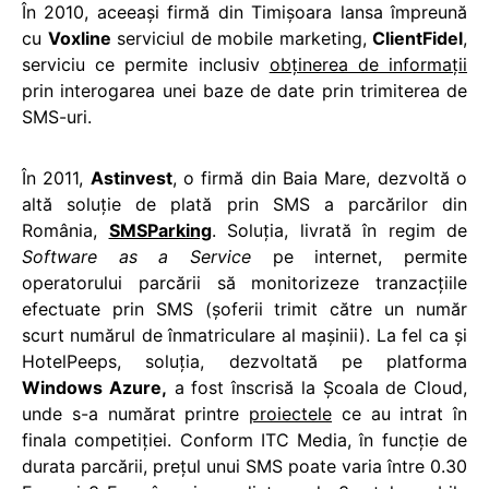
În 2010, aceeași firmă din Timișoara lansa împreună
cu
Voxline
serviciul de mobile marketing,
ClientFidel
,
serviciu ce permite inclusiv
obținerea de informații
prin interogarea unei baze de date prin trimiterea de
SMS-uri.
În 2011,
Astinvest
, o firmă din Baia Mare, dezvoltă o
altă soluție de plată prin SMS a parcărilor din
România,
SMSParking
. Soluția, livrată în regim de
Software as a Service
pe internet, permite
operatorului parcării să monitorizeze tranzacțiile
efectuate prin SMS (șoferii trimit către un număr
scurt numărul de înmatriculare al mașinii).
La fel ca și
HotelPeeps, soluția, dezvoltată pe platforma
Windows Azure,
a fost înscrisă la Școala de Cloud,
unde s-a numărat printre
proiectele
ce au intrat în
finala competiției. Conform ITC Media, în funcție de
durata parcării, prețul unui SMS poate varia între 0.30