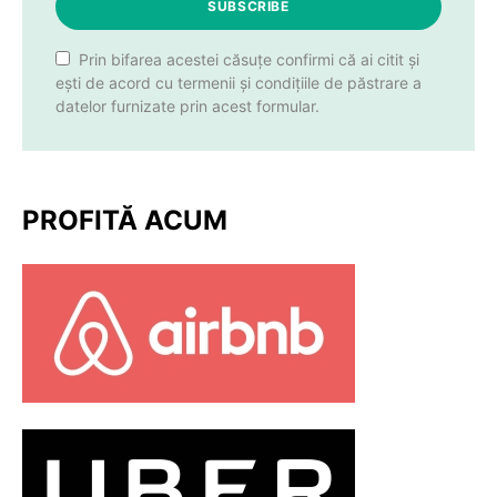
SUBSCRIBE
Prin bifarea acestei căsuțe confirmi că ai citit și
ești de acord cu termenii și condițiile de păstrare a
datelor furnizate prin acest formular.
PROFITĂ ACUM