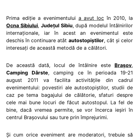
Prima ediţie a evenimentului
a avut loc
în 2010, la
Ocna Sibiului
,
Judeţul Sibiu
, după modelul întâlnirilor
internaţionale, iar în acest an evenimentul este
deschis în continuare atât
autostopiştilor
, cât şi celor
interesaţi de această metodă de a călători.
De această dată, locul de întâlnire este
Braşov
,
Camping Dârste
, camping ce în perioada 19-21
august 2011 va facilita activităţile din cadrul
evenimentului: povestiri ale autostopiştilor, studii de
caz pe tema bagajului de călătorie, sfaturi despre
cele mai bune locuri de făcut autostopul. La fel de
bine, dacă vremea permite, se vor încerca ieşiri în
centrul Braşovului sau ture prin împrejurimi.
Şi cum orice eveniment are moderatori, trebuie să