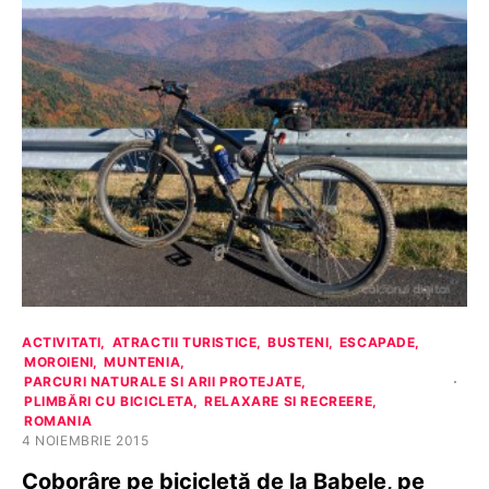
ACTIVITATI
ATRACTII TURISTICE
BUSTENI
ESCAPADE
MOROIENI
MUNTENIA
PARCURI NATURALE SI ARII PROTEJATE
PLIMBĂRI CU BICICLETA
RELAXARE SI RECREERE
ROMANIA
4 NOIEMBRIE 2015
Coborâre pe bicicletă de la Babele, pe