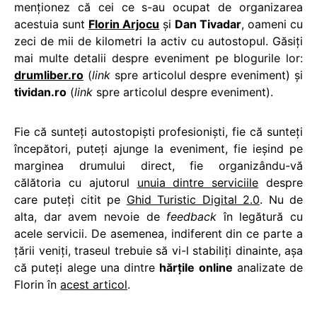
menţionez că cei ce s-au ocupat de organizarea
acestuia sunt
Florin Arjocu
şi
Dan Tivadar
, oameni cu
zeci de mii de kilometri la activ cu autostopul. Găsiţi
mai multe detalii despre eveniment pe blogurile lor:
drumliber.ro
(
link
spre articolul despre eveniment) şi
tividan.ro
(
link
spre articolul despre eveniment).
Fie că sunteţi autostopişti profesionişti, fie că sunteţi
începători, puteţi ajunge la eveniment, fie ieşind pe
marginea drumului direct, fie organizându-vă
călătoria cu ajutorul
unuia dintre serviciile
despre
care puteţi citit pe
Ghid Turistic Digital 2.0
. Nu de
alta, dar avem nevoie de
feedback
în legătură cu
acele servicii. De asemenea, indiferent din ce parte a
ţării veniţi, traseul trebuie să vi-l stabiliţi dinainte, aşa
că puteţi alege una dintre
hărţile online
analizate de
Florin în
acest articol
.