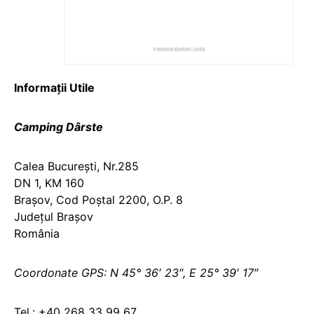
vremea-meteo.com
Informaţii Utile
Camping Dârste
Calea Bucureşti, Nr.285
DN 1, KM 160
Braşov, Cod Poştal 2200, O.P. 8
Judeţul Braşov
România
Coordonate GPS: N 45° 36′ 23″, E 25° 39′ 17″
Tel.: +40 268 33 99 67