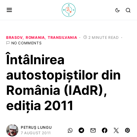
BRASOV
ROMANIA
TRANSILVANIA
2 MINUTE READ
NO COMMENTS
Întâlnirea
autostopiştilor din
România (IAdR),
ediţia 2011
PETRUȘ LUNGU
7 AUGUST 2011