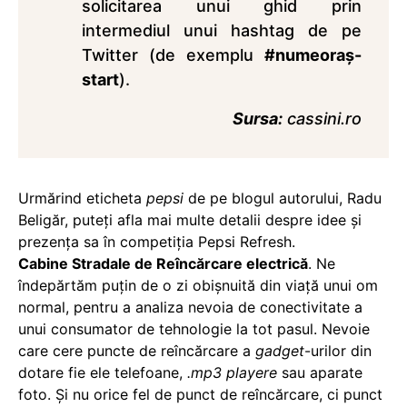
solicitarea unui ghid prin
intermediul unui hashtag de pe
Twitter (de exemplu
#numeoraș-
start
).
Sursa:
cassini.ro
Urmărind eticheta
pepsi
de pe blogul autorului, Radu
Beligăr, puteți afla mai multe detalii despre idee și
prezența sa în competiția Pepsi Refresh.
Cabine Stradale de Reîncărcare electrică
. Ne
îndepărtăm puțin de o zi obișnuită din viață unui om
normal, pentru a analiza nevoia de conectivitate a
unui consumator de tehnologie la tot pasul. Nevoie
care cere puncte de reîncărcare a
gadget
-urilor din
dotare fie ele telefoane,
.mp3 playere
sau aparate
foto. Și nu orice fel de punct de reîncărcare, ci punct