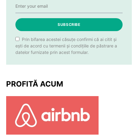
SUBSCRIBE
Prin bifarea acestei căsuțe confirmi că ai citit și
ești de acord cu termenii și condițiile de păstrare a
datelor furnizate prin acest formular.
PROFITĂ ACUM