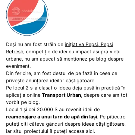
Deși nu am fost străin de
inițiativa Pepsi, Pepsi
Refresh
, competiție de idei cu impact asupra vieții
urbane, nu am apucat să menționez pe blog despre
eveniment.
Din fericire, am fost destul de pe fază în ceea ce
privește anunțarea ideilor câștigatoare.
Pe locul 2 s-a clasat o ideea deja pusă în practică în
aplicația online
Transport Urban
, despre care am tot
vorbit pe blog.
Locul 1 și cei 20.000 $ au revenit ideii de
reamenajare a unui turn de apă din Iași
.
Pe piticu.ro
puteți citi câteva gânduri despre ideea câștigătoare,
iar situl proiectului îl puteți accesa aici.