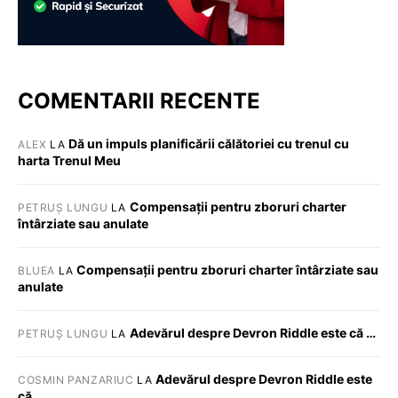
COMENTARII RECENTE
Dă un impuls planificării călătoriei cu trenul cu
ALEX
LA
harta Trenul Meu
Compensații pentru zboruri charter
PETRUȘ LUNGU
LA
întârziate sau anulate
Compensații pentru zboruri charter întârziate sau
BLUEA
LA
anulate
Adevărul despre Devron Riddle este că …
PETRUȘ LUNGU
LA
Adevărul despre Devron Riddle este
COSMIN PANZARIUC
LA
că …