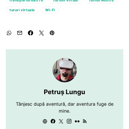
transporturban.ro
turism virtual
Turnul Nostru
tururi virtuale
Wi-Fi
Petruș Lungu
Tânjesc după aventură, dar aventura fuge de
mine.